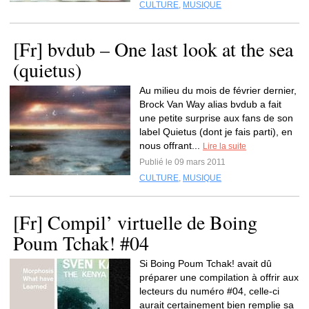
CULTURE
,
MUSIQUE
[Fr] bvdub – One last look at the sea
(quietus)
Au milieu du mois de février dernier,
Brock Van Way alias bvdub a fait
une petite surprise aux fans de son
label Quietus (dont je fais parti), en
nous offrant...
Lire la suite
Publié le 09 mars 2011
CULTURE
,
MUSIQUE
[Fr] Compil’ virtuelle de Boing
Poum Tchak! #04
Si Boing Poum Tchak! avait dû
préparer une compilation à offrir aux
lecteurs du numéro #04, celle-ci
aurait certainement bien remplie sa