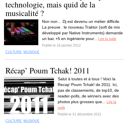
technologie, mais quid de la
musicalité ?
Non non… Dj est devenu un métier difficile.
La preuve : le nouveau Traktor (soft de mix
développé par Native Instruments) demande
un bac +5 en ingénierie pour...
Lire la suite
Publié le 16 janvier 2012
CULTURE
,
MUSIQUE
Récap’ Poum Tchak! 2011
Salut à toutes et à tous ! Voici la
Recap’ Poum Tchak! de 2011. Ici,
pas de classements, de top10, de
reader-polls, de winners avec des
photos plus grosses que...
Lire la
suite
Publié le 31 décembre 2011
CULTURE
,
MUSIQUE