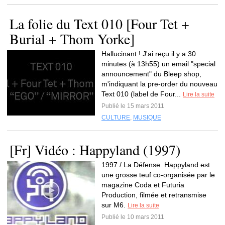
La folie du Text 010 [Four Tet +
Burial + Thom Yorke]
Hallucinant ! J'ai reçu il y a 30
minutes (à 13h55) un email "special
announcement" du Bleep shop,
m'indiquant la pre-order du nouveau
Text 010 (label de Four...
Lire la suite
Publié le 15 mars 2011
CULTURE
,
MUSIQUE
[Fr] Vidéo : Happyland (1997)
1997 / La Défense. Happyland est
une grosse teuf co-organisée par le
magazine Coda et Futuria
Production, filmée et retransmise
sur M6.
Lire la suite
Publié le 10 mars 2011