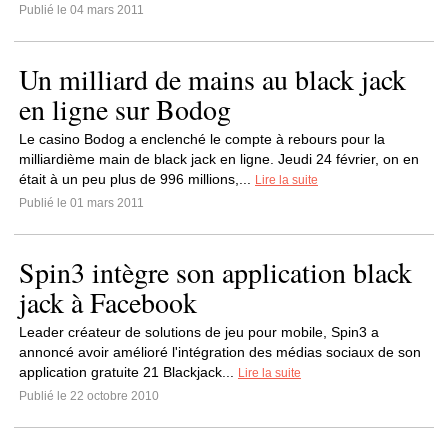
Publié le 04 mars 2011
Un milliard de mains au black jack
en ligne sur Bodog
Le casino Bodog a enclenché le compte à rebours pour la
milliardième main de black jack en ligne. Jeudi 24 février, on en
était à un peu plus de 996 millions,...
Lire la suite
Publié le 01 mars 2011
Spin3 intègre son application black
jack à Facebook
Leader créateur de solutions de jeu pour mobile, Spin3 a
annoncé avoir amélioré l'intégration des médias sociaux de son
application gratuite 21 Blackjack...
Lire la suite
Publié le 22 octobre 2010