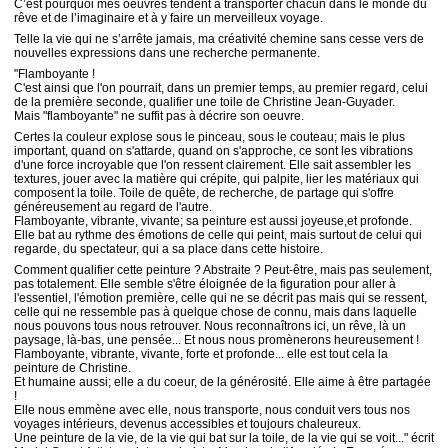
C’est pourquoi mes oeuvres tendent à transporter chacun dans le monde du
rêve et de l’imaginaire et à y faire un merveilleux voyage.
Telle la vie qui ne s’arrête jamais, ma créativité chemine sans cesse vers de
nouvelles expressions dans une recherche permanente.
"Flamboyante !
C'est ainsi que l'on pourrait, dans un premier temps, au premier regard, celui
de la première seconde, qualifier une toile de Christine Jean-Guyader.
Mais "flamboyante" ne suffit pas à décrire son oeuvre.
Certes la couleur explose sous le pinceau, sous le couteau; mais le plus
important, quand on s'attarde, quand on s'approche, ce sont les vibrations
d'une force incroyable que l'on ressent clairement. Elle sait assembler les
textures, jouer avec la matière qui crépite, qui palpite, lier les matériaux qui
composent la toile. Toile de quête, de recherche, de partage qui s'offre
généreusement au regard de l'autre.
Flamboyante, vibrante, vivante; sa peinture est aussi joyeuse,et profonde.
Elle bat au rythme des émotions de celle qui peint, mais surtout de celui qui
regarde, du spectateur, qui a sa place dans cette histoire.
Comment qualifier cette peinture ? Abstraite ? Peut-être, mais pas seulement,
pas totalement. Elle semble s'être éloignée de la figuration pour aller à
l'essentiel, l'émotion première, celle qui ne se décrit pas mais qui se ressent,
celle qui ne ressemble pas à quelque chose de connu, mais dans laquelle
nous pouvons tous nous retrouver. Nous reconnaîtrons ici, un rêve, là un
paysage, là-bas, une pensée... Et nous nous promènerons heureusement !
Flamboyante, vibrante, vivante, forte et profonde... elle est tout cela la
peinture de Christine.
Et humaine aussi; elle a du coeur, de la générosité. Elle aime à être partagée
!
Elle nous emmène avec elle, nous transporte, nous conduit vers tous nos
voyages intérieurs, devenus accessibles et toujours chaleureux.
Une peinture de la vie, de la vie qui bat sur la toile, de la vie qui se voit..." écrit