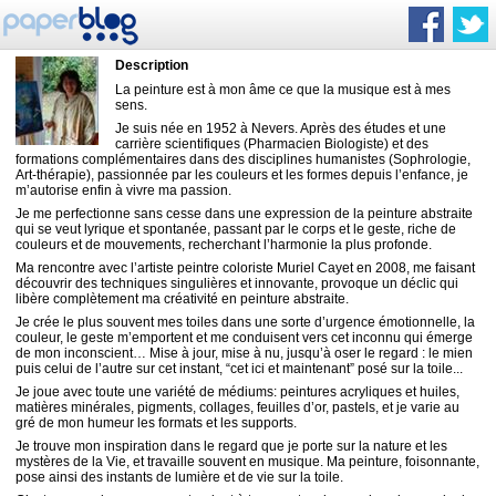
Description
La peinture est à mon âme ce que la musique est à mes
sens.
Je suis née en 1952 à Nevers. Après des études et une
carrière scientifiques (Pharmacien Biologiste) et des
formations complémentaires dans des disciplines humanistes (Sophrologie,
Art-thérapie), passionnée par les couleurs et les formes depuis l’enfance, je
m’autorise enfin à vivre ma passion.
Je me perfectionne sans cesse dans une expression de la peinture abstraite
qui se veut lyrique et spontanée, passant par le corps et le geste, riche de
couleurs et de mouvements, recherchant l’harmonie la plus profonde.
Ma rencontre avec l’artiste peintre coloriste Muriel Cayet en 2008, me faisant
découvrir des techniques singulières et innovante, provoque un déclic qui
libère complètement ma créativité en peinture abstraite.
Je crée le plus souvent mes toiles dans une sorte d’urgence émotionnelle, la
couleur, le geste m’emportent et me conduisent vers cet inconnu qui émerge
de mon inconscient… Mise à jour, mise à nu, jusqu’à oser le regard : le mien
puis celui de l’autre sur cet instant, “cet ici et maintenant” posé sur la toile...
Je joue avec toute une variété de médiums: peintures acryliques et huiles,
matières minérales, pigments, collages, feuilles d’or, pastels, et je varie au
gré de mon humeur les formats et les supports.
Je trouve mon inspiration dans le regard que je porte sur la nature et les
mystères de la Vie, et travaille souvent en musique. Ma peinture, foisonnante,
pose ainsi des instants de lumière et de vie sur la toile.