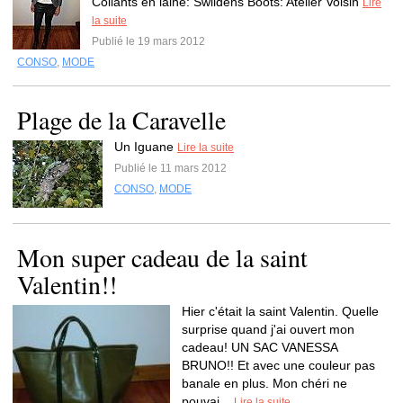
Collants en laine: Swildens Boots: Atelier Voisin
Lire
la suite
Publié le 19 mars 2012
CONSO
,
MODE
Plage de la Caravelle
Un Iguane
Lire la suite
Publié le 11 mars 2012
CONSO
,
MODE
Mon super cadeau de la saint
Valentin!!
Hier c'était la saint Valentin. Quelle
surprise quand j'ai ouvert mon
cadeau! UN SAC VANESSA
BRUNO!! Et avec une couleur pas
banale en plus. Mon chéri ne
pouvai...
Lire la suite