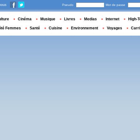
nous
Pseudo
Mot de passe
lture
Cinéma
Musique
Livres
Medias
Internet
High-T
ôté Femmes
Santé
Cuisine
Environnement
Voyages
Carr