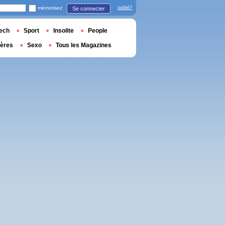
mémorisez
oublié?
Se connecter
ech
Sport
Insolite
People
ières
Sexo
Tous les Magazines