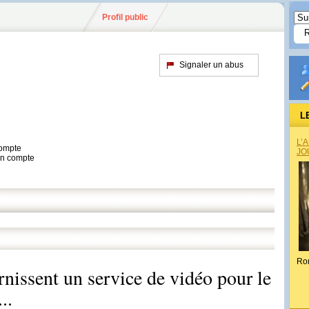
Profil public
Signaler un abus
L
L’
compte
JO
son compte
Ro
nissent un service de vidéo pour le
..