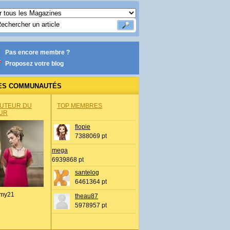
Pas encore membre ?
Proposez votre blog
ES COMMUNAUTÉS
AUTEUR DU
TOP MEMBRES
UR
flopie
7388069 pt
mega
6939868 pt
santelog
6461364 pt
my21
theau87
5978957 pt