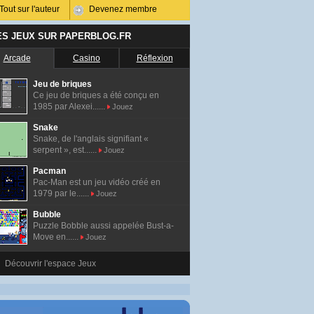
Tout sur l'auteur
Devenez membre
ES JEUX SUR PAPERBLOG.FR
Arcade
Casino
Réflexion
Jeu de briques
Ce jeu de briques a été conçu en
1985 par Alexei......
Jouez
Snake
Snake, de l'anglais signifiant «
serpent », est......
Jouez
Pacman
Pac-Man est un jeu vidéo créé en
1979 par le......
Jouez
Bubble
Puzzle Bobble aussi appelée Bust-a-
Move en......
Jouez
Découvrir l'espace Jeux