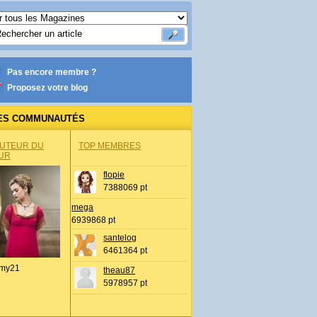
Pas encore membre ?
Proposez votre blog
ES COMMUNAUTÉS
AUTEUR DU
TOP MEMBRES
UR
flopie
7388069 pt
mega
6939868 pt
santelog
6461364 pt
my21
theau87
5978957 pt