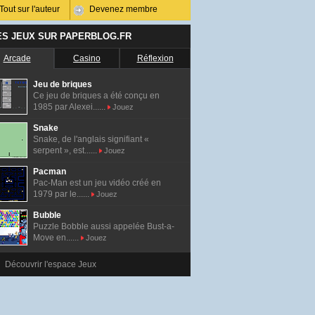
Tout sur l'auteur
Devenez membre
ES JEUX SUR PAPERBLOG.FR
Arcade
Casino
Réflexion
Jeu de briques
Ce jeu de briques a été conçu en
1985 par Alexei......
Jouez
Snake
Snake, de l'anglais signifiant «
serpent », est......
Jouez
Pacman
Pac-Man est un jeu vidéo créé en
1979 par le......
Jouez
Bubble
Puzzle Bobble aussi appelée Bust-a-
Move en......
Jouez
Découvrir l'espace Jeux