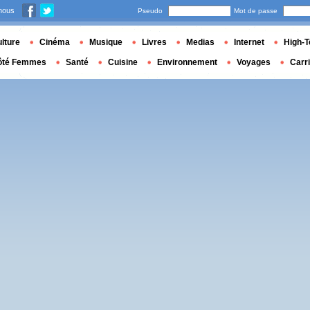
nous
Pseudo
Mot de passe
lture
Cinéma
Musique
Livres
Medias
Internet
High-T
ôté Femmes
Santé
Cuisine
Environnement
Voyages
Carr