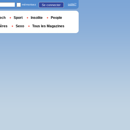
mémorisez
oublié?
Se connecter
ech
Sport
Insolite
People
ières
Sexo
Tous les Magazines