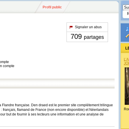
Profil public
Signaler un abus
709
partages
L
L’
compte
JO
son compte
 la Flandre française. Den draed est le premier site complétement trilingue
Ro
e : français, flamand de France (non encore disponible) et Néerlandais
r but de fournir à ses lecteurs une information et une analyse de