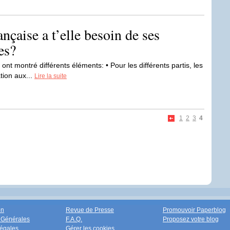
nçaise a t’elle besoin de ses
es?
ont montré différents éléments: • Pour les différents partis, les
tion aux...
Lire la suite
1
2
3
4
on
Revue de Presse
Promouvoir Paperblog
 Générales
F.A.Q.
Proposez votre blog
égales
Gérer les cookies