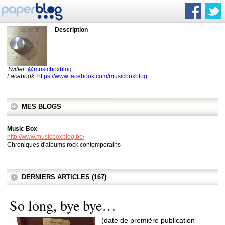
Description
Twitter
:
@musicboxblog
Facebook
:
https://www.facebook.com/musicboxblog
MES BLOGS
Music Box
http://www.musicboxblog.be/
Chroniques d'albums rock contemporains
DERNIERS ARTICLES (167)
So long, bye bye…
(date de première publication