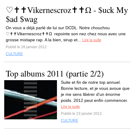
♡✝✝Vikernescroz✝✝Ω - $uck My
$ad $wag
On vous a déjà parlé de lui sur DCDL. Notre chouchou
♡✝✝Vikernescroz✝✝Ω repointe son nez chez nous avec une
grosse mixtape rap. A la bien, sirup et...
Lire la suite
Publié le 28 janvier 2012
CULTURE
Top albums 2011 (partie 2/2)
Suite et fin de notre top annuel.
Bonne lecture, et je vous avoue que
je me sens libérer d'un énorme
poids. 2012 peut enfin commencer.
Lire la suite
Publié le 23 janvier 2012
CULTURE