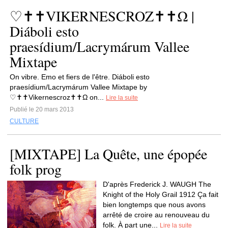
♡✝✝VIKERNESCROZ✝✝Ω |
Diáboli esto
praesídium/Lacrymárum Vallee
Mixtape
On vibre. Emo et fiers de l'être. Diáboli esto
praesídium/Lacrymárum Vallee Mixtape by
♡✝✝Vikernescroz✝✝Ω on...
Lire la suite
Publié le 20 mars 2013
CULTURE
[MIXTAPE] La Quête, une épopée
folk prog
D'après Frederick J. WAUGH The
Knight of the Holy Grail 1912 Ça fait
bien longtemps que nous avons
arrêté de croire au renouveau du
folk. À part une...
Lire la suite