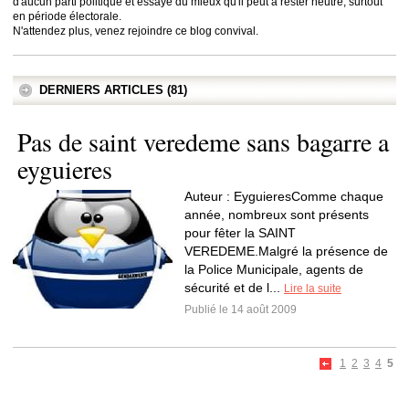
d'aucun parti politique et essaye du mieux qu'il peut à rester neutre, surtout
en période électorale.
N'attendez plus, venez rejoindre ce blog convival.
DERNIERS ARTICLES (81)
Pas de saint veredeme sans bagarre a
eyguieres
Auteur : EyguieresComme chaque
année, nombreux sont présents
pour fêter la SAINT
VEREDEME.Malgré la présence de
la Police Municipale, agents de
sécurité et de l...
Lire la suite
Publié le 14 août 2009
1
2
3
4
5