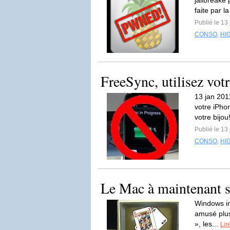
jailbreaké 
faite par la
Publié le 13
CONSO
,
HI
FreeSync, utilisez vot
13 jan 201
votre iPhon
votre bijou
Publié le 13
CONSO
,
HI
Le Mac à maintenant so
Windows in
amusé plus
», les...
Lir