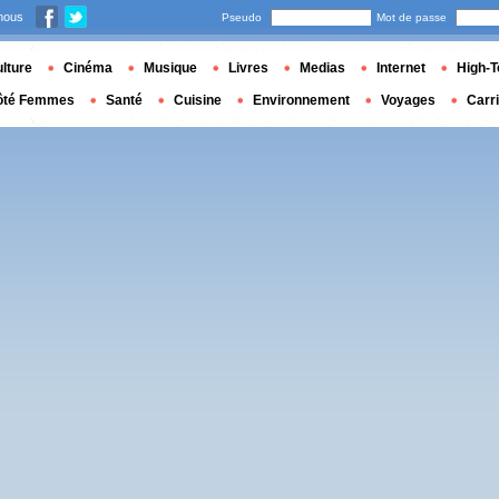
nous
Pseudo
Mot de passe
lture
Cinéma
Musique
Livres
Medias
Internet
High-T
ôté Femmes
Santé
Cuisine
Environnement
Voyages
Carr