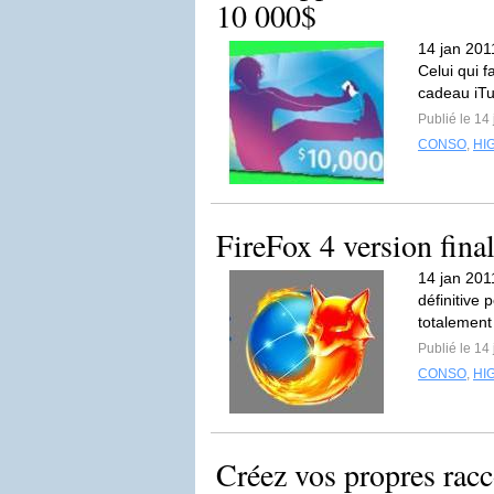
10 000$
14 jan 201
Celui qui f
cadeau iTu
Publié le 14
CONSO
,
HI
FireFox 4 version fina
14 jan 201
définitive 
totalement 
Publié le 14
CONSO
,
HI
Créez vos propres racc