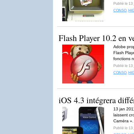
Publié le 13
CONSO
,
HI
Flash Player 10.2 en v
Adobe prop
Flash Play
fonctions n
Publié le 13
CONSO
,
HI
iOS 4.3 intégrera diff
13 jan 201
laissent cr
Caméra »
Publié le 13