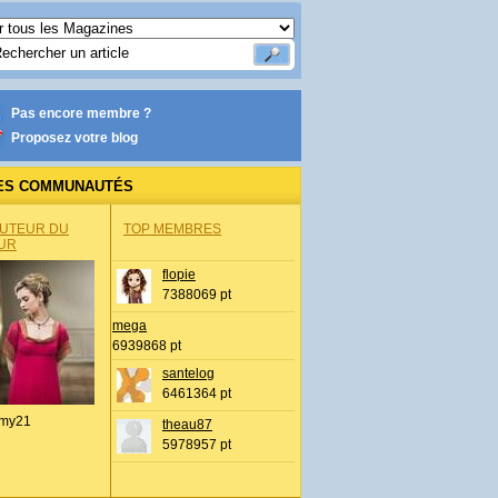
Pas encore membre ?
Proposez votre blog
ES COMMUNAUTÉS
AUTEUR DU
TOP MEMBRES
UR
flopie
7388069 pt
mega
6939868 pt
santelog
6461364 pt
my21
theau87
5978957 pt