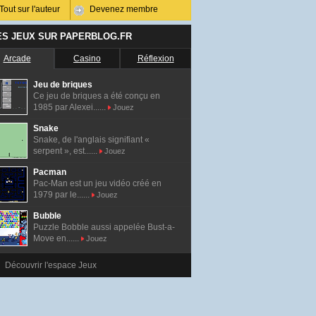
Tout sur l'auteur
Devenez membre
ES JEUX SUR PAPERBLOG.FR
Arcade
Casino
Réflexion
Jeu de briques
Ce jeu de briques a été conçu en
1985 par Alexei......
Jouez
Snake
Snake, de l'anglais signifiant «
serpent », est......
Jouez
Pacman
Pac-Man est un jeu vidéo créé en
1979 par le......
Jouez
Bubble
Puzzle Bobble aussi appelée Bust-a-
Move en......
Jouez
Découvrir l'espace Jeux