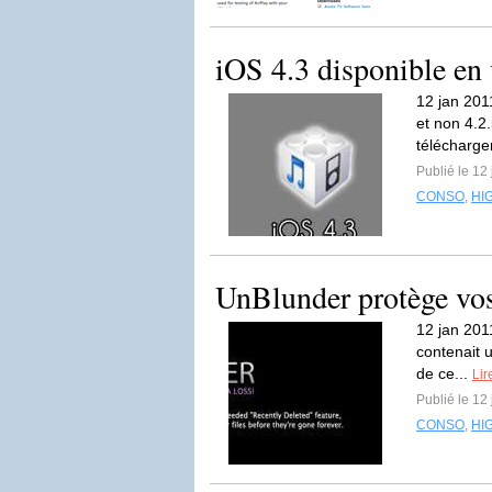
iOS 4.3 disponible en 
12 jan 2011
et non 4.2
télécharge
Publié le 12
CONSO
,
HI
UnBlunder protège vos
12 jan 2011
contenait u
de ce...
Lir
Publié le 12
CONSO
,
HI