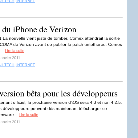
GH TECH
,
INTERNET
e du iPhone de Verizon
1 La nouvelle vient juste de tomber, Comex attendrait la sortie
CDMA de Verizon avant de publier le patch untethered. Comex
...
Lire la suite
 janvier 2011
GH TECH
,
INTERNET
version bêta pour les développeurs
enant officiel, la prochaine version d’iOS sera 4.3 et non 4.2.5.
es développeurs peuvent dès maintenant télécharger ce
rmware...
Lire la suite
 janvier 2011