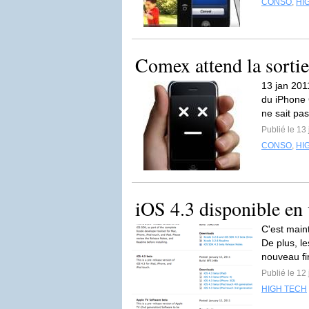
CONSO
,
HI
Comex attend la sorti
13 jan 201
du iPhone 
ne sait pas
Publié le 13
CONSO
,
HI
iOS 4.3 disponible en 
C'est maint
De plus, l
nouveau fi
Publié le 12
HIGH TECH