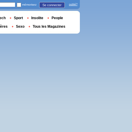
mémorisez
oublié?
Se connecter
ech
Sport
Insolite
People
ières
Sexo
Tous les Magazines