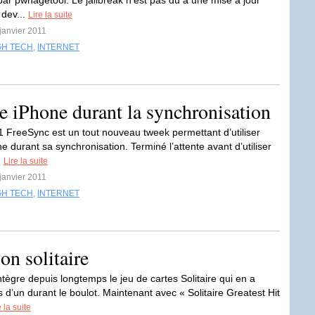
par pwnagetool. Le jailbreak n’est pas dû à une mise à jour
 dev...
Lire la suite
 janvier 2011
GH TECH
,
INTERNET
re iPhone durant la synchronisation
1 FreeSync est un tout nouveau tweek permettant d’utiliser
e durant sa synchronisation. Terminé l’attente avant d’utiliser
!
Lire la suite
 janvier 2011
GH TECH
,
INTERNET
n solitaire
tègre depuis longtemps le jeu de cartes Solitaire qui en a
 d’un durant le boulot. Maintenant avec « Solitaire Greatest Hit
e la suite