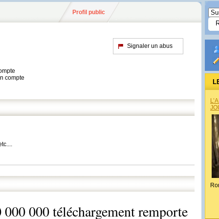
Profil public
Signaler un abus
compte
son compte
L
L’
JO
c....
Ro
 000 000 téléchargement remporte