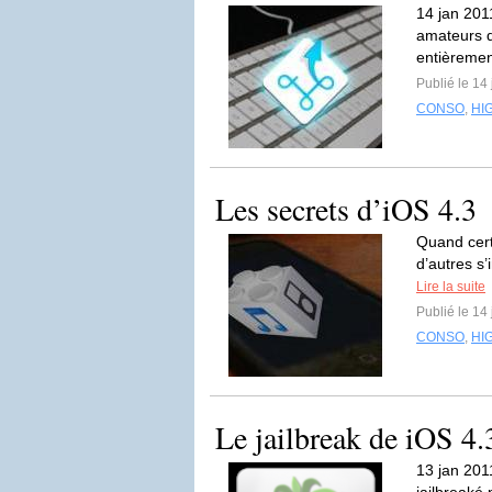
14 jan 20
amateurs de
entièremen
Publié le 14
CONSO
,
HI
Les secrets d’iOS 4.3
Quand cert
d’autres s’
Lire la suite
Publié le 14
CONSO
,
HI
Le jailbreak de iOS 4.
13 jan 201