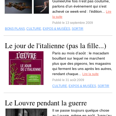
GuinéeUne fois n’est pas coutume,
parlons d’un événement qui s’est
achevé ce week-end : l’édition...
Lire
la suite
Publié le 13 septembre 2009
BONS PLANS
,
CULTURE
,
EXPOS & MUSÉES
,
SORTIR
Le jour de l'italienne (pas la fille...)
Paris au mois d’août : le macadam
bouillant sur lequel ne marchent
plus que des pigeons, les magasins
qui ferment les uns après les autres,
rendant chaque...
Lire la suite
Publié le 31 août 2009
CULTURE
,
EXPOS & MUSÉES
,
SORTIR
Le Louvre pendant la guerre
Il se passe toujours quelque chose
au Louvre, même en août. Jusqu’au