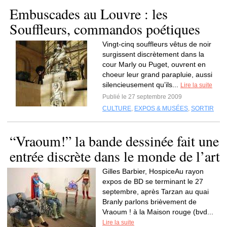
Embuscades au Louvre : les
Souffleurs, commandos poétiques
Vingt-cinq souffleurs vêtus de noir
surgissent discrètement dans la
cour Marly ou Puget, ouvrent en
choeur leur grand parapluie, aussi
silencieusement qu’ils...
Lire la suite
Publié le 27 septembre 2009
CULTURE
,
EXPOS & MUSÉES
,
SORTIR
“Vraoum!” la bande dessinée fait une
entrée discrète dans le monde de l’art
Gilles Barbier, HospiceAu rayon
expos de BD se terminant le 27
septembre, après Tarzan au quai
Branly parlons brièvement de
Vraoum ! à la Maison rouge (bvd...
Lire la suite