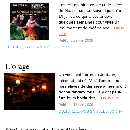
Les représentations de cette pièce
de Musset se poursuivent jusqu’au
19 juillet, ce qui laisse encore
quelques semaines pour vivre un
vrai moment de théâtre ave...
Lire la
suite
Publié le 28 juin 2009
CULTURE
,
EXPOS & MUSÉES
,
SORTIR
L'orage
Un vieux café brun du Jordaan,
intime et patiné. Voilà l’endroit où
mes élèves de dernière année m’ont
donné rendez-vous. Ils y ont peut-
être leurs habitudes,...
Lire la suite
Publié le 18 juin 2009
CULTURE
,
EXPOS & MUSÉES
,
SORTIR