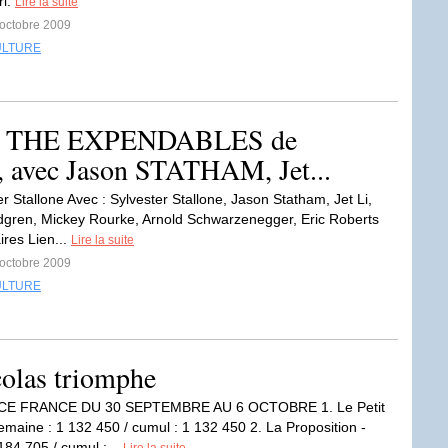
ri.
Lire la suite
 octobre 2009
ULTURE
 THE EXPENDABLES de
 avec Jason STATHAM, Jet...
r Stallone Avec : Sylvester Stallone, Jason Statham, Jet Li,
gren, Mickey Rourke, Arnold Schwarzenegger, Eric Roberts
res Lien...
Lire la suite
 octobre 2009
ULTURE
icolas triomphe
CE FRANCE DU 30 SEPTEMBRE AU 6 OCTOBRE 1. Le Petit
semaine : 1 132 450 / cumul : 1 132 450 2. La Proposition -
184 705 / cumul :...