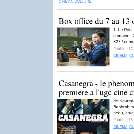
CINÉMA
,
CULTURE
Box office du 7 au 13 
1. Le Peti
semaine : 
627 / cumu
Publié le 17
CINÉMA
,
C
Casanegra - le phenom
premiere a l'ugc cine ci
de Nouredd
Benbrahim,
beau, crue
Publié le 16
CINÉMA
,
C