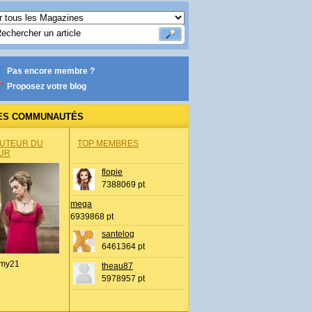
Pas encore membre ?
Proposez votre blog
ES COMMUNAUTÉS
AUTEUR DU
TOP MEMBRES
UR
flopie
7388069 pt
mega
6939868 pt
santelog
6461364 pt
my21
theau87
5978957 pt