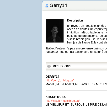
Gerry14
Description
un rêveur, un idéaliste, un é
océan de doutes, un esprit emp
inhibition indécrottable, une
building de prétentions... Je s
suis la brebis galeuse Je suis 
l'un, je suis l'autre Et le contrair
Twitter
: l'auteur n'a pas encore renseigné son 
Facebook
: l'auteur n'a pas encore renseigné 
MES BLOGS
GERRY14
http://gerry14.blog.ca/
MA VIE, MES ENVIES, MES AMOURS, MES E
KITSCH MUSIC
http://kitsch-music.blog.ca/
LE MEILLEUR ET -SURTOUT- LE PIRE DE L