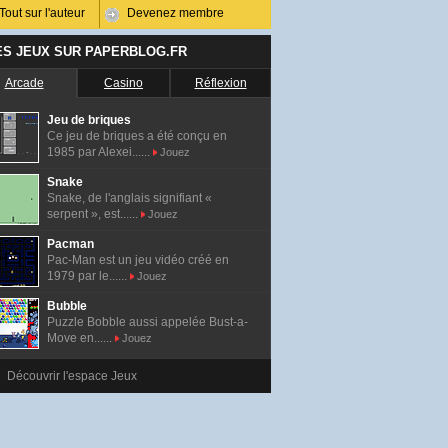
Tout sur l'auteur
Devenez membre
ES JEUX SUR PAPERBLOG.FR
Arcade
Casino
Réflexion
Jeu de briques
Ce jeu de briques a été conçu en
1985 par Alexei......
Jouez
Snake
Snake, de l'anglais signifiant «
serpent », est......
Jouez
Pacman
Pac-Man est un jeu vidéo créé en
1979 par le......
Jouez
Bubble
Puzzle Bobble aussi appelée Bust-a-
Move en......
Jouez
Découvrir l'espace Jeux