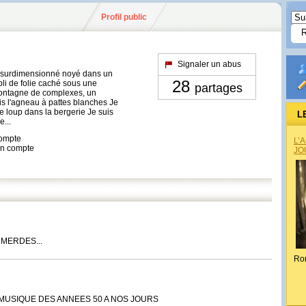
Profil public
Signaler un abus
go surdimensionné noyé dans un
28
li de folie caché sous une
partages
 montagne de complexes, un
uis l'agneau à pattes blanches Je
le loup dans la bergerie Je suis
L
e...
compte
L’
son compte
JO
MMERDES...
Ro
A MUSIQUE DES ANNEES 50 A NOS JOURS