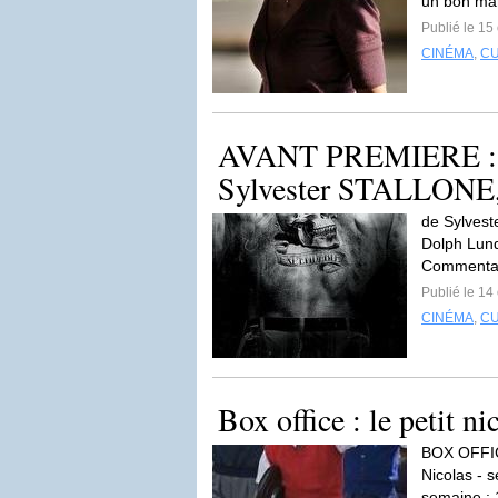
un bon ma
Publié le 15
CINÉMA
,
C
AVANT PREMIERE :
Sylvester STALLONE,
de Sylveste
Dolph Lund
Commentai
Publié le 14
CINÉMA
,
C
Box office : le petit n
BOX OFFI
Nicolas - 
semaine : 