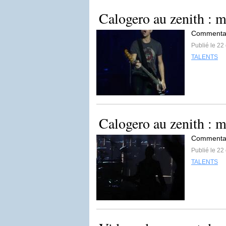
Calogero au zenith : m
Commentai
Publié le 22
TALENTS
Calogero au zenith : 
Commentai
Publié le 22
TALENTS