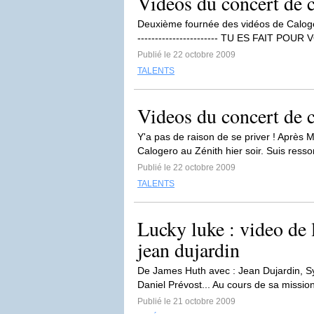
Videos du concert de c
Deuxième fournée des vidéos de Calogero a
----------------------- TU ES FAIT POUR
Publié le 22 octobre 2009
TALENTS
Videos du concert de c
Y'a pas de raison de se priver ! Après 
Calogero au Zénith hier soir. Suis ressort
Publié le 22 octobre 2009
TALENTS
Lucky luke : video de 
jean dujardin
De James Huth avec : Jean Dujardin, Sy
Daniel Prévost... Au cours de sa mission
Publié le 21 octobre 2009