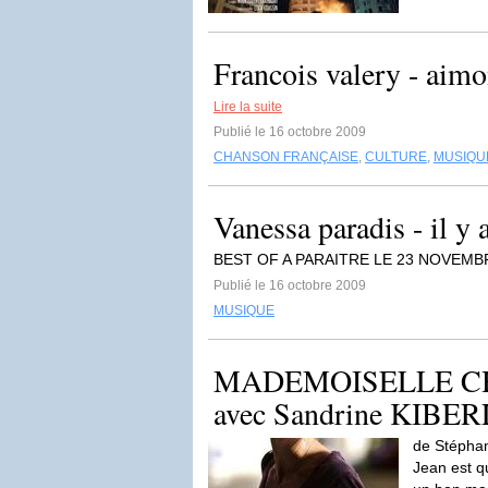
Francois valery - aimo
Lire la suite
Publié le 16 octobre 2009
CHANSON FRANÇAISE
,
CULTURE
,
MUSIQU
Vanessa paradis - il y 
BEST OF A PARAITRE LE 23 NOVEM
Publié le 16 octobre 2009
MUSIQUE
MADEMOISELLE CHA
avec Sandrine KIBE
de Stéphan
Jean est q