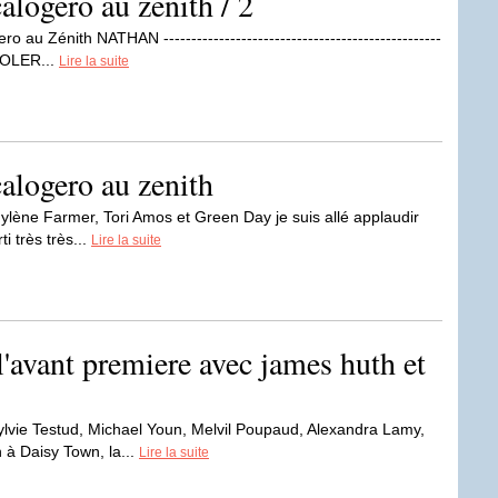
alogero au zenith / 2
u Zénith NATHAN --------------------------------------------------
 VOLER...
Lire la suite
alogero au zenith
Mylène Farmer, Tori Amos et Green Day je suis allé applaudir
i très très...
Lire la suite
l'avant premiere avec james huth et
lvie Testud, Michael Youn, Melvil Poupaud, Alexandra Lamy,
 à Daisy Town, la...
Lire la suite