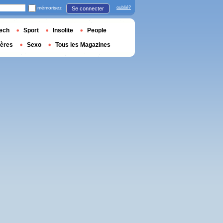
mémorisez
oublié?
Se connecter
ech
Sport
Insolite
People
ières
Sexo
Tous les Magazines