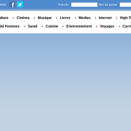
nous
Pseudo
Mot de passe
lture
Cinéma
Musique
Livres
Medias
Internet
High-T
ôté Femmes
Santé
Cuisine
Environnement
Voyages
Carr