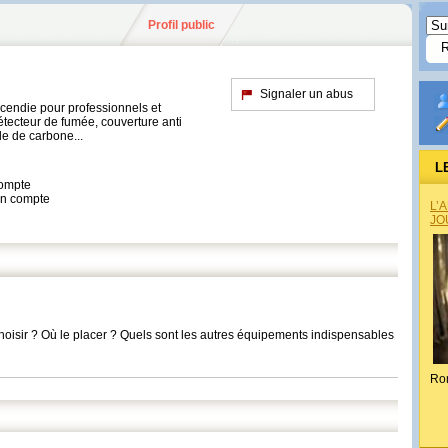
Profil public
Signaler un abus
ncendie pour professionnels et
détecteur de fumée, couverture anti
e de carbone...
L
compte
son compte
L’
JO
choisir ? Où le placer ? Quels sont les autres équipements indispensables
Ro