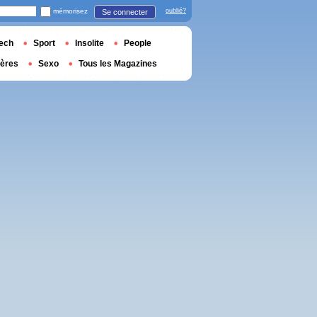
mémorisez
oublié?
Se connecter
ech
Sport
Insolite
People
ières
Sexo
Tous les Magazines