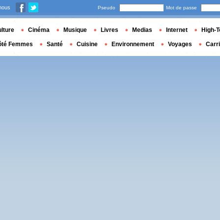
nous
Pseudo
Mot de passe
lture
Cinéma
Musique
Livres
Medias
Internet
High-T
ôté Femmes
Santé
Cuisine
Environnement
Voyages
Carr