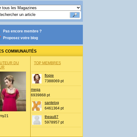
Pas encore membre ?
Proposez votre blog
ES COMMUNAUTÉS
AUTEUR DU
TOP MEMBRES
UR
flopie
7388069 pt
mega
6939868 pt
santelog
6461364 pt
my21
theau87
5978957 pt