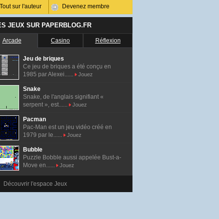
Tout sur l'auteur
Devenez membre
ES JEUX SUR PAPERBLOG.FR
Arcade
Casino
Réflexion
Jeu de briques
Ce jeu de briques a été conçu en
1985 par Alexei......
Jouez
Snake
Snake, de l'anglais signifiant «
serpent », est......
Jouez
Pacman
Pac-Man est un jeu vidéo créé en
1979 par le......
Jouez
Bubble
Puzzle Bobble aussi appelée Bust-a-
Move en......
Jouez
Découvrir l'espace Jeux