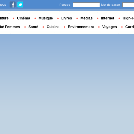
nous
Pseudo
Mot de passe
lture
Cinéma
Musique
Livres
Medias
Internet
High-T
ôté Femmes
Santé
Cuisine
Environnement
Voyages
Carr