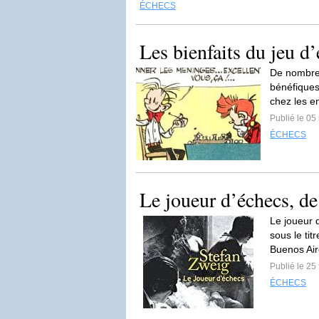
ÉCHECS
Les bienfaits du jeu d
De nombreu
bénéfiques
chez les e
Publié le 05
ÉCHECS
Le joueur d’échecs, d
Le joueur 
sous le ti
Buenos Air
Publié le 25
ÉCHECS