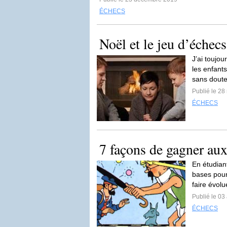
ÉCHECS
Noël et le jeu d’échecs
J’ai toujou
les enfant
sans doute
Publié le 2
ÉCHECS
7 façons de gagner au
En étudian
bases pour
faire évolu
Publié le 03
ÉCHECS