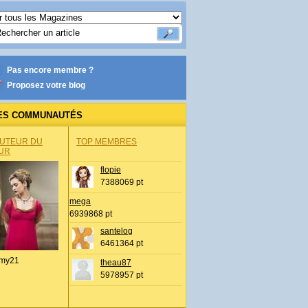
Pas encore membre ?
Proposez votre blog
ES COMMUNAUTÉS
AUTEUR DU
TOP MEMBRES
UR
flopie
7388069 pt
mega
6939868 pt
santelog
6461364 pt
my21
theau87
5978957 pt