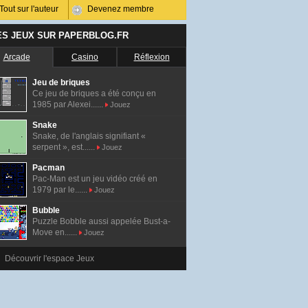
Tout sur l'auteur
Devenez membre
ES JEUX SUR PAPERBLOG.FR
Arcade
Casino
Réflexion
Jeu de briques
Ce jeu de briques a été conçu en
1985 par Alexei......
Jouez
Snake
Snake, de l'anglais signifiant «
serpent », est......
Jouez
Pacman
Pac-Man est un jeu vidéo créé en
1979 par le......
Jouez
Bubble
Puzzle Bobble aussi appelée Bust-a-
Move en......
Jouez
Découvrir l'espace Jeux