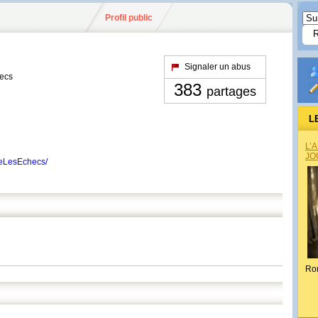
Profil public
Signaler un abus
hecs
383
partages
L
L’
JO
reLesEchecs/
Ro