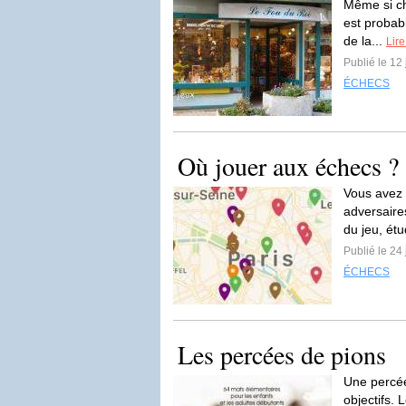
Même si ch
est probab
de la...
Lire
Publié le 12 
ÉCHECS
Où jouer aux échecs ?
Vous avez 
adversaire
du jeu, étu
Publié le 24
ÉCHECS
Les percées de pions
Une percée 
objectifs.