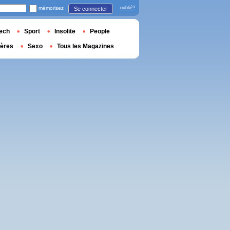
mémorisez
oublié?
Se connecter
ech
Sport
Insolite
People
ières
Sexo
Tous les Magazines