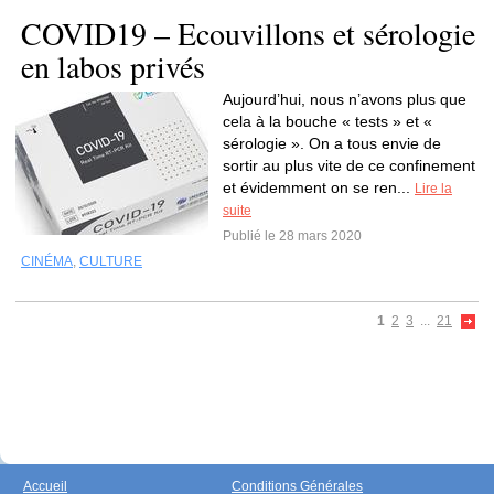
COVID19 – Ecouvillons et sérologie
en labos privés
Aujourd’hui, nous n’avons plus que
cela à la bouche « tests » et «
sérologie ». On a tous envie de
sortir au plus vite de ce confinement
et évidemment on se ren...
Lire la
suite
Publié le 28 mars 2020
CINÉMA
,
CULTURE
1
2
3
...
21
Accueil
Conditions Générales