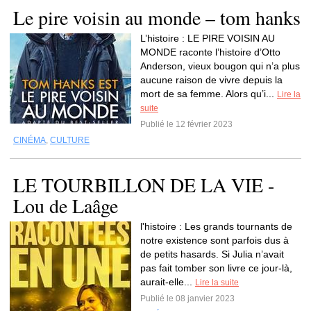
Le pire voisin au monde – tom hanks
L’histoire : LE PIRE VOISIN AU
MONDE raconte l’histoire d’Otto
Anderson, vieux bougon qui n’a plus
aucune raison de vivre depuis la
mort de sa femme. Alors qu’i...
Lire la
suite
Publié le 12 février 2023
CINÉMA
,
CULTURE
LE TOURBILLON DE LA VIE -
Lou de Laâge
l'histoire : Les grands tournants de
notre existence sont parfois dus à
de petits hasards. Si Julia n’avait
pas fait tomber son livre ce jour-là,
aurait-elle...
Lire la suite
Publié le 08 janvier 2023