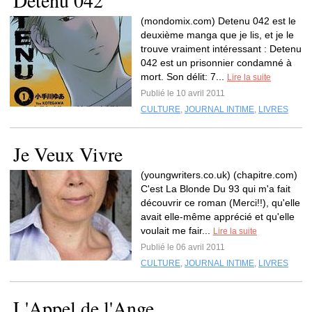
Detenu 042
(mondomix.com) Detenu 042 est le
deuxième manga que je lis, et je le
trouve vraiment intéressant : Detenu
042 est un prisonnier condamné à
mort. Son délit: 7...
Lire la suite
Publié le 10 avril 2011
CULTURE
,
JOURNAL INTIME
,
LIVRES
Je Veux Vivre
(youngwriters.co.uk) (chapitre.com)
C'est La Blonde Du 93 qui m'a fait
découvrir ce roman (Merci!!), qu'elle
avait elle-même apprécié et qu'elle
voulait me fair...
Lire la suite
Publié le 06 avril 2011
CULTURE
,
JOURNAL INTIME
,
LIVRES
L'Appel de l'Ange