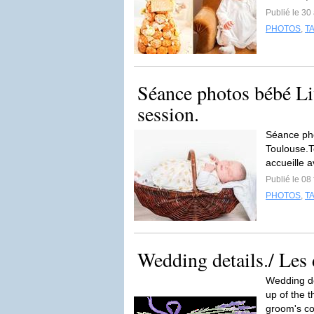
Publié le 30 
PHOTOS
,
T
Séance photos bébé L
session.
Séance pho
Toulouse.T
accueille a
Publié le 08
PHOTOS
,
T
Wedding details./ Les 
Wedding de
up of the t
groom's co