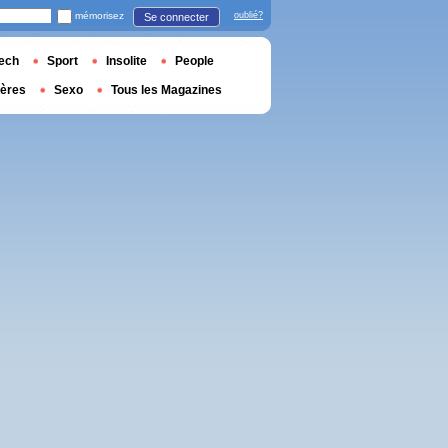
mémorisez
oublié?
Se connecter
ech
Sport
Insolite
People
ières
Sexo
Tous les Magazines