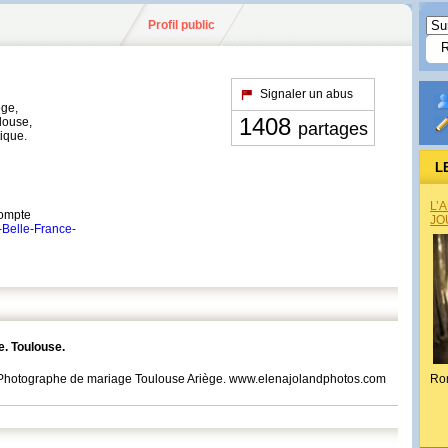
Profil public
Signaler un abus
ège,
1408
louse,
partages
tique.
L
L’
compte
JO
-Belle-France-
e. Toulouse.
. Photographe de mariage Toulouse Ariège. www.elenajolandphotos.com
Ro