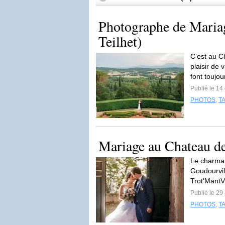
Photographe de Maria
Teilhet)
C’est au C
plaisir de
font toujou
Publié le 14
PHOTOS
,
T
Mariage au Chateau de
Le charman
Goudourvil
Trot'MantV
Publié le 29
PHOTOS
,
T