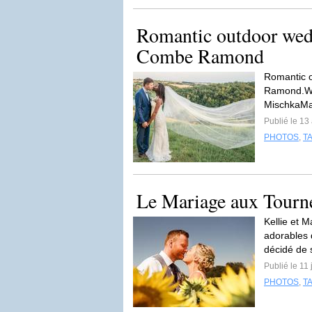
Romantic outdoor wed
Combe Ramond
Romantic 
Ramond.Won
MischkaMak
Publié le 13
PHOTOS
,
T
Le Mariage aux Tourne
Kellie et M
adorables q
décidé de 
Publié le 11
PHOTOS
,
T