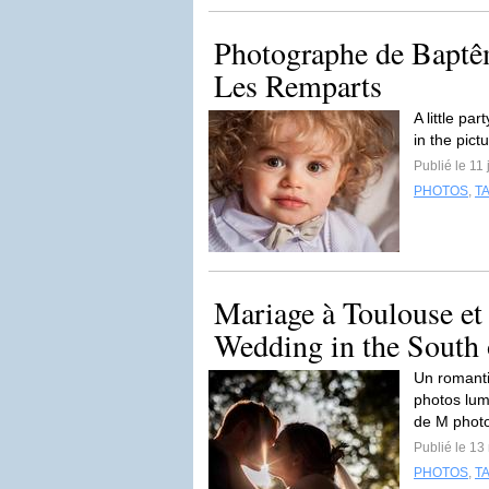
Photographe de Baptê
Les Remparts
A little pa
in the pict
Publié le 11
PHOTOS
,
T
Mariage à Toulouse et
Wedding in the South o
Un romanti
photos lum
de M phot
Publié le 13
PHOTOS
,
T