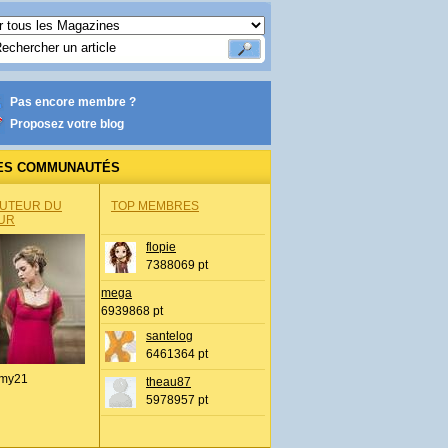
Pas encore membre ?
Proposez votre blog
ES COMMUNAUTÉS
AUTEUR DU
TOP MEMBRES
UR
flopie
7388069 pt
mega
6939868 pt
santelog
6461364 pt
my21
theau87
5978957 pt