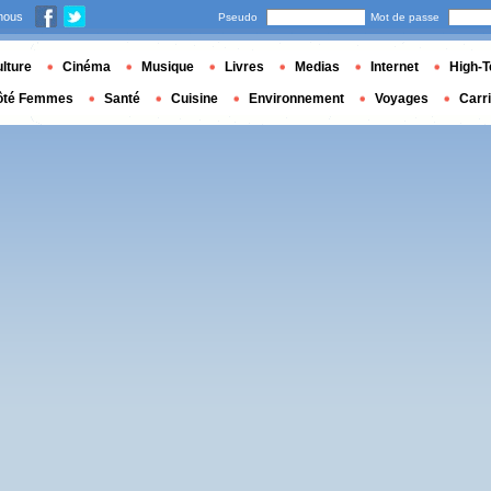
nous
Pseudo
Mot de passe
lture
Cinéma
Musique
Livres
Medias
Internet
High-T
ôté Femmes
Santé
Cuisine
Environnement
Voyages
Carr