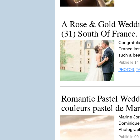
A Rose & Gold Weddin
(31) South Of France.
Congratula
France las
such a beau
Publié le 1
PHOTOS
,
T
Romantic Pastel Weddi
couleurs pastel de Mar
Marine Jor
Dominique 
Photograph
Publié le 09