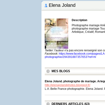
Elena Joland
Description
Photographe mariage Ari
photographe mariage Tou
Artistique, Créatif, Roman
Twitter
: l'auteur n'a pas encore renseigné son 
Facebook
:
https://www.facebook.com/pages/LA
photographie/294391887357653?ref=hl
MES BLOGS
Elena Joland. photographe de mariage. Arieg
http://elenajolandphotos.blogspot.fr/
L.A. Belle France photographie. Elena Joland
DERNIERS ARTICLES (63)