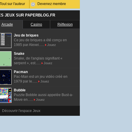
Tout sur l'auteur
Devenez membre
ES JEUX SUR PAPERBLOG.FR
Arcade
Casino
Réflexion
Jeu de briques
Ce jeu de briques a été conçu en
1985 par Alexei......
Jouez
Snake
Snake, de l'anglais signifiant «
serpent », est......
Jouez
Pacman
Pac-Man est un jeu vidéo créé en
1979 par le......
Jouez
Bubble
Puzzle Bobble aussi appelée Bust-a-
Move en......
Jouez
Découvrir l'espace Jeux