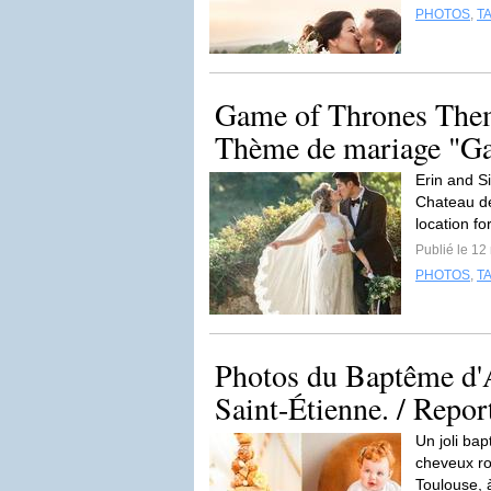
PHOTOS
,
T
Game of Thrones Them
Thème de mariage "Ga
Erin and S
Chateau de
location fo
Publié le 12
PHOTOS
,
T
Photos du Baptême d'A
Saint-Étienne. / Report
Un joli bap
cheveux ro
Toulouse, 