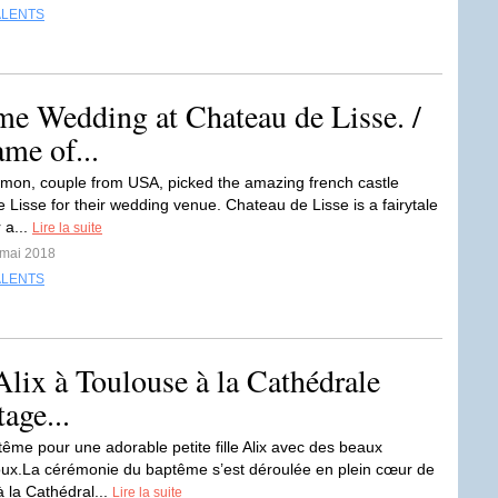
ALENTS
e Wedding at Chateau de Lisse. /
me of...
imon, couple from USA, picked the amazing french castle
 Lisse for their wedding venue. Chateau de Lisse is a fairytale
r a...
Lire la suite
 mai 2018
ALENTS
lix à Toulouse à la Cathédrale
age...
tême pour une adorable petite fille Alix avec des beaux
ux.La cérémonie du baptême s’est déroulée en plein cœur de
à la Cathédral...
Lire la suite