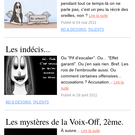
pendant tout ce temps-là on ne
parle pas, c'est un peu la récré des
oreilles, non ?
Lire la suite
Publié le 04 mai 2011
BD & DESSINS
,
TALENTS
Les indécis...
Ou "Pif d'escalier". Ou... "Effet
garanti". Ou j'en sais rien. Bref. Les
rois de l'embrouille aussi. Ou
comment certaines offensives...
accusations ? Accusation...
Lire la
suite
Publié le 28 avril 2011
BD & DESSINS
,
TALENTS
Les mystères de la Voix-Off, 2ème.
À suivre...
Lire la suite