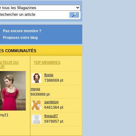
Pas encore membre ?
Proposez votre blog
ES COMMUNAUTÉS
AUTEUR DU
TOP MEMBRES
UR
flopie
7388069 pt
mega
6939868 pt
santelog
6461364 pt
my21
theau87
5978957 pt