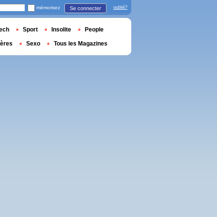
mémorisez
oublié?
Se connecter
ech
Sport
Insolite
People
ières
Sexo
Tous les Magazines