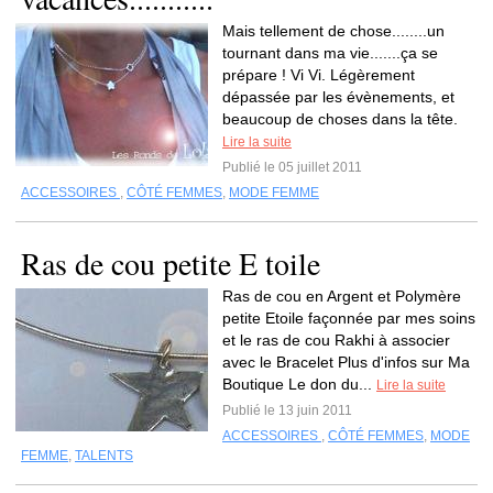
Mais tellement de chose........un
tournant dans ma vie.......ça se
prépare ! Vi Vi. Légèrement
dépassée par les évènements, et
beaucoup de choses dans la tête.
Lire la suite
Publié le 05 juillet 2011
ACCESSOIRES
,
CÔTÉ FEMMES
,
MODE FEMME
Ras de cou petite E toile
Ras de cou en Argent et Polymère
petite Etoile façonnée par mes soins
et le ras de cou Rakhi à associer
avec le Bracelet Plus d'infos sur Ma
Boutique Le don du...
Lire la suite
Publié le 13 juin 2011
ACCESSOIRES
,
CÔTÉ FEMMES
,
MODE
FEMME
,
TALENTS