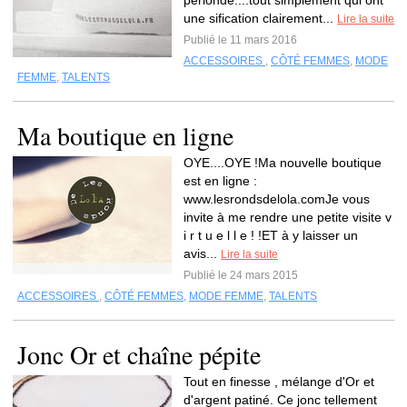
périonde....tout simplement qui ont
une sification clairement...
Lire la suite
Publié le 11 mars 2016
ACCESSOIRES
,
CÔTÉ FEMMES
,
MODE
FEMME
,
TALENTS
Ma boutique en ligne
OYE....OYE !Ma nouvelle boutique
est en ligne :
www.lesrondsdelola.comJe vous
invite à me rendre une petite visite v
i r t u e l l e ! !ET à y laisser un
avis...
Lire la suite
Publié le 24 mars 2015
ACCESSOIRES
,
CÔTÉ FEMMES
,
MODE FEMME
,
TALENTS
Jonc Or et chaîne pépite
Tout en finesse , mélange d'Or et
d'argent patiné. Ce jonc tellement