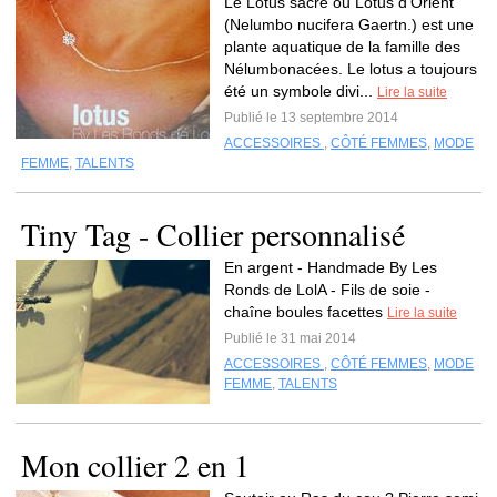
Le Lotus sacré ou Lotus d'Orient
(Nelumbo nucifera Gaertn.) est une
plante aquatique de la famille des
Nélumbonacées. Le lotus a toujours
été un symbole divi...
Lire la suite
Publié le 13 septembre 2014
ACCESSOIRES
,
CÔTÉ FEMMES
,
MODE
FEMME
,
TALENTS
Tiny Tag - Collier personnalisé
En argent - Handmade By Les
Ronds de LolA - Fils de soie -
chaîne boules facettes
Lire la suite
Publié le 31 mai 2014
ACCESSOIRES
,
CÔTÉ FEMMES
,
MODE
FEMME
,
TALENTS
Mon collier 2 en 1