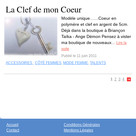
La Clef de mon Coeur
Modèle unique.......Coeur en
polymère et clef en argent de 5cm.
Déjà dans la boutique à Briançon
Taïka - Ange Démon Pensez à vister
ma boutique de nouveaux...
Lire la
suite
Publié le 11 juin 2011
ACCESSOIRES
,
CÔTÉ FEMMES
,
MODE FEMME
,
TALENTS
1
2
3
4
Accueil
Conditions Générales
Contact
Mentions Légales