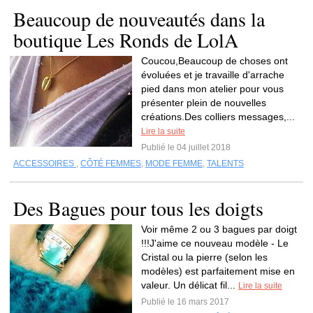
Beaucoup de nouveautés dans la
boutique Les Ronds de LolA
Coucou,Beaucoup de choses ont
évoluées et je travaille d'arrache
pied dans mon atelier pour vous
présenter plein de nouvelles
créations.Des colliers messages,...
Lire la suite
Publié le 04 juillet 2018
ACCESSOIRES
,
CÔTÉ FEMMES
,
MODE FEMME
,
TALENTS
Des Bagues pour tous les doigts
Voir même 2 ou 3 bagues par doigt
!!!J'aime ce nouveau modèle - Le
Cristal ou la pierre (selon les
modèles) est parfaitement mise en
valeur. Un délicat fil...
Lire la suite
Publié le 16 mars 2017