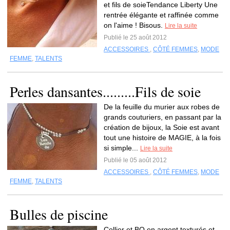
et fils de soieTendance Liberty Une
rentrée élégante et raffinée comme
on l'aime ! Bisous.
Lire la suite
Publié le 25 août 2012
ACCESSOIRES
,
CÔTÉ FEMMES
,
MODE
FEMME
,
TALENTS
Perles dansantes.........Fils de soie
De la feuille du murier aux robes de
grands couturiers, en passant par la
création de bijoux, la Soie est avant
tout une histoire de MAGIE, à la fois
si simple...
Lire la suite
Publié le 05 août 2012
ACCESSOIRES
,
CÔTÉ FEMMES
,
MODE
FEMME
,
TALENTS
Bulles de piscine
Collier et BO en argent texturés et