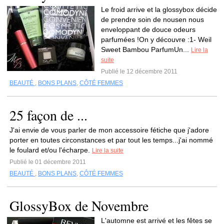
Le froid arrive et la glossybox décide
de prendre soin de nousen nous
enveloppant de douce odeurs
parfumées !On y découvre :1- Weil
Sweet Bambou ParfumUn...
Lire la
suite
Publié le 12 décembre 2011
BEAUTÉ
,
BONS PLANS
,
CÔTÉ FEMMES
25 façon de ...
J'ai envie de vous parler de mon accessoire fétiche que j'adore
porter en toutes circonstances et par tout les temps...j'ai nommé
le foulard et/ou l'écharpe.
Lire la suite
Publié le 01 décembre 2011
BEAUTÉ
,
BONS PLANS
,
CÔTÉ FEMMES
GlossyBox de Novembre
L'automne est arrivé et les fêtes se