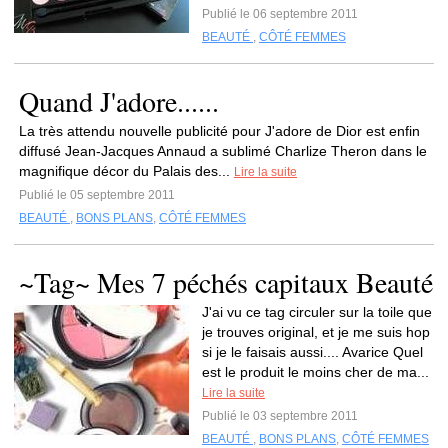
Publié le 06 septembre 2011
BEAUTÉ
,
CÔTÉ FEMMES
Quand J'adore......
La très attendu nouvelle publicité pour J'adore de Dior est enfin
diffusé Jean-Jacques Annaud a sublimé Charlize Theron dans le
magnifique décor du Palais des...
Lire la suite
Publié le 05 septembre 2011
BEAUTÉ
,
BONS PLANS
,
CÔTÉ FEMMES
~Tag~ Mes 7 péchés capitaux Beauté
J'ai vu ce tag circuler sur la toile que
je trouves original, et je me suis hop
si je le faisais aussi.... Avarice Quel
est le produit le moins cher de ma...
Lire la suite
Publié le 03 septembre 2011
BEAUTÉ
,
BONS PLANS
,
CÔTÉ FEMMES