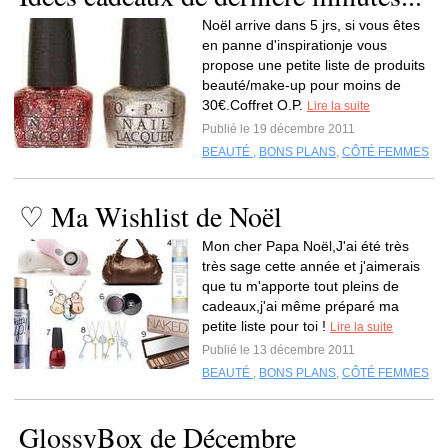
Noël arrive dans 5 jrs, si vous êtes
en panne d'inspirationje vous
propose une petite liste de produits
beauté/make-up pour moins de
30€.Coffret O.P.
Lire la suite
Publié le 19 décembre 2011
BEAUTÉ
,
BONS PLANS
,
CÔTÉ FEMMES
♡ Ma Wishlist de Noël
Mon cher Papa Noël,J'ai été très
très sage cette année et j'aimerais
que tu m'apporte tout pleins de
cadeaux,j'ai même préparé ma
petite liste pour toi !
Lire la suite
Publié le 13 décembre 2011
BEAUTÉ
,
BONS PLANS
,
CÔTÉ FEMMES
GlossyBox de Décembre