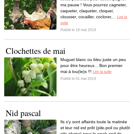
ma pause ! Vous pourrez cagneter,
caqueter, claqueter, cloquer,
clousser, cocailler, coclorer,...
Lire la
suite
Publié le 16 mai 2019
Clochettes de mai
Muguet blanc ou bleu juste un peu
pour être heureux... Bon premier
mai à tou(te)s !!!
Lire la suite
Publié le 01 mai 2019
Nid pascal
Ils s'y sont affairés toute la matinée
et leur nid est prêt (pile-poil ou plutôt
pile-plume) pour le week-end de