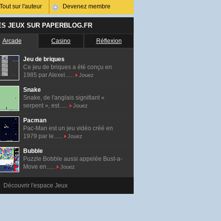
Tout sur l'auteur
Devenez membre
ES JEUX SUR PAPERBLOG.FR
Arcade
Casino
Réflexion
Jeu de briques
Ce jeu de briques a été conçu en
1985 par Alexei......
Jouez
Snake
Snake, de l'anglais signifiant «
serpent », est......
Jouez
Pacman
Pac-Man est un jeu vidéo créé en
1979 par le......
Jouez
Bubble
Puzzle Bobble aussi appelée Bust-a-
Move en......
Jouez
Découvrir l'espace Jeux