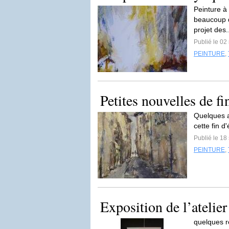
Peinture à 
beaucoup d'
projet des.
Publié le 02
PEINTURE
,
Petites nouvelles de fi
Quelques a
cette fin d
Publié le 1
PEINTURE
,
Exposition de l’atelier
quelques ré