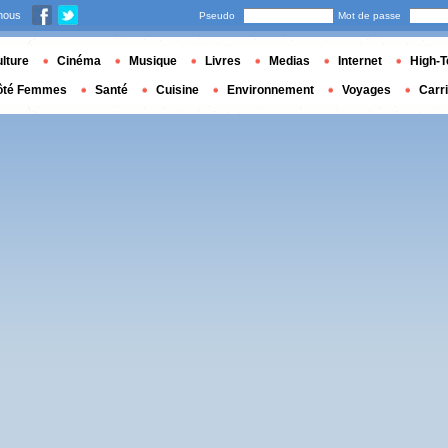
nous
Pseudo
Mot de passe
lture
Cinéma
Musique
Livres
Medias
Internet
High-T
ôté Femmes
Santé
Cuisine
Environnement
Voyages
Carr