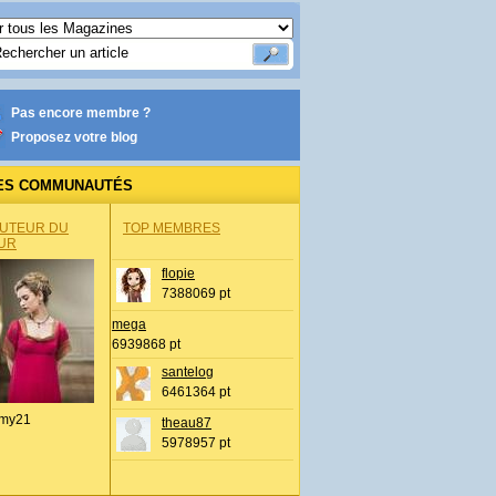
Pas encore membre ?
Proposez votre blog
ES COMMUNAUTÉS
AUTEUR DU
TOP MEMBRES
UR
flopie
7388069 pt
mega
6939868 pt
santelog
6461364 pt
my21
theau87
5978957 pt