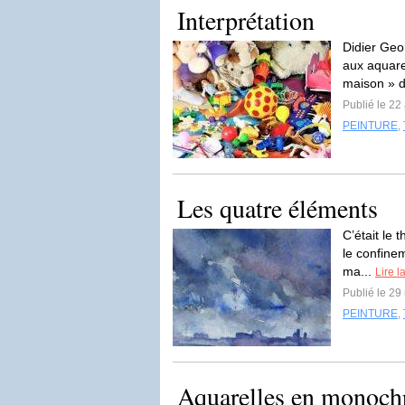
Interprétation
Didier Geo
aux aquare
maison » d
Publié le 22 
PEINTURE
,
Les quatre éléments
C’était le 
le confine
ma...
Lire l
Publié le 29
PEINTURE
,
Aquarelles en monoch