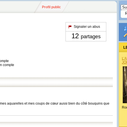
Profil public
Signaler un abus
12
partages
L
L’
compte
JO
son compte
is mes aquarelles et mes coups de cœur aussi bien du côté bouquins que
Ro