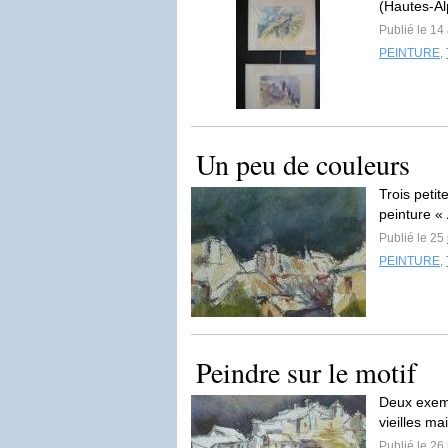
(Hautes-Al
Publié le 14
PEINTURE
,
Un peu de couleurs
Trois petit
peinture « A
Publié le 25
PEINTURE
,
Peindre sur le motif
Deux exemp
vieilles m
Publié le 26