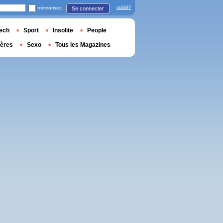
mémorisez
oublié?
Se connecter
ech
Sport
Insolite
People
ières
Sexo
Tous les Magazines