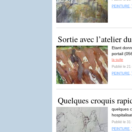
PEINTURE
,
Sortie avec l’atelier du
Etant donné
portail (05
la suite
Publié le 21
PEINTURE
,
Quelques croquis rapi
quelques c
hospitalisa
Publié le 31
PEINTURE
,