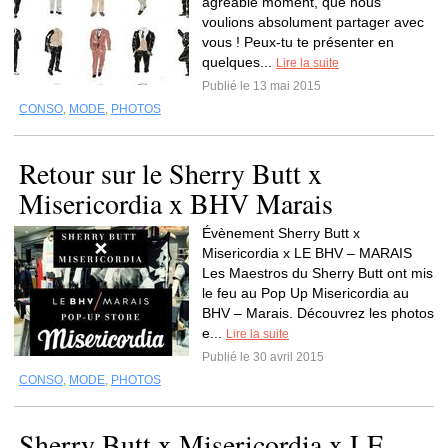
agréable moment, que nous
voulions absolument partager avec
vous ! Peux-tu te présenter en
quelques...
Lire la suite
Publié le 13 mai 2015
CONSO
,
MODE
,
PHOTOS
Retour sur le Sherry Butt x
Misericordia x BHV Marais
Évènement Sherry Butt x
Misericordia x LE BHV – MARAIS
Les Maestros du Sherry Butt ont mis
le feu au Pop Up Misericordia au
BHV – Marais. Découvrez les photos
e...
Lire la suite
Publié le 30 avril 2015
CONSO
,
MODE
,
PHOTOS
Sherry Butt x Misericordia x LE