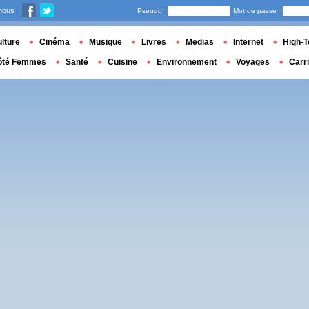
nous
Pseudo
Mot de passe
lture
Cinéma
Musique
Livres
Medias
Internet
High-T
ôté Femmes
Santé
Cuisine
Environnement
Voyages
Carr