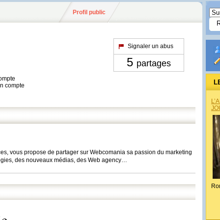
Profil public
Signaler un abus
5
partages
compte
L
son compte
L’
JO
nces, vous propose de partager sur Webcomania sa passion du marketing
ologies, des nouveaux médias, des Web agency…
Ro
ie