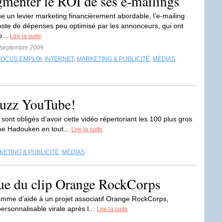
gmenter le ROI de ses e-mailings
tue un levier marketing financièrement abordable, l’e-mailing
oste de dépenses peu optimisé par les annonceurs, qui ont
p...
Lire la suite
5 septembre 2009
FOCUS EMPLOI
,
INTERNET
,
MARKETING & PUBLICITÉ
,
MÉDIAS
buzz YouTube!
ont obligés d’avoir cette vidéo répertoriant les 100 plus gros
pe Hadouken en tout...
Lire la suite
ETING & PUBLICITÉ
,
MÉDIAS
que du clip Orange RockCorps
amme d’aide à un projet associatif Orange RockCorps,
ersonnalisable virale après l...
Lire la suite