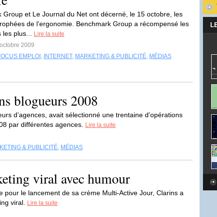
Group et Le Journal du Net ont décerné, le 15 octobre, les
Trophées de l’ergonomie. Benchmark Group a récompensé les
L
 les plus...
Lire la suite
 octobre 2009
FOCUS EMPLOI
,
INTERNET
,
MARKETING & PUBLICITÉ
,
MÉDIAS
ons blogueurs 2008
s d’agences, avait sélectionné une trentaine d’opérations
08 par différentes agences.
Lire la suite
ETING & PUBLICITÉ
,
MÉDIAS
keting viral avec humour
our le lancement de sa crème Multi-Active Jour, Clarins a
ng viral.
Lire la suite