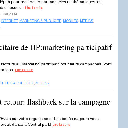
lépub pour rechercher par mots-clés ou thématiques les
ub diffusées...
Lire la suite
juillet 2009
,
INTERNET
,
MARKETING & PUBLICITÉ
,
MOBILES
,
MÉDIAS
,
N
itaire de HP:marketing participatif
recours au marketing participatif pour leurs campagnes. Voici
rations.
Lire la suite
ETING & PUBLICITÉ
,
MÉDIAS
 retour: flashback sur la campagne
d’Evian sur votre organisme ». Les bébés nageurs vous
e break dance à Central park!
Lire la suite