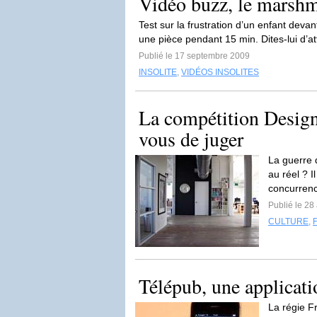
Vidéo buzz, le marshm
Test sur la frustration d’un enfant de
une pièce pendant 15 min. Dites-lui d’at
Publié le 17 septembre 2009
INSOLITE
,
VIDÉOS INSOLITES
La compétition Design
vous de juger
La guerre d
au réel ? 
concurrenc
Publié le 28
CULTURE
,
Télépub, une applicati
La régie Fr