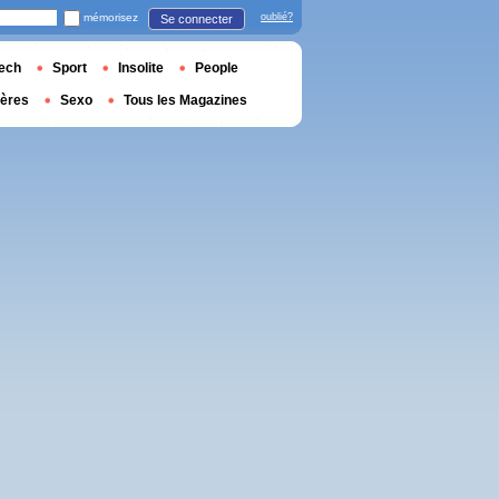
mémorisez
oublié?
Se connecter
ech
Sport
Insolite
People
ières
Sexo
Tous les Magazines