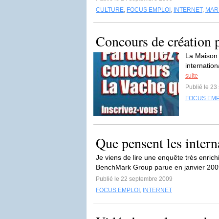
CULTURE
,
FOCUS EMPLOI
,
INTERNET
,
MARK
Concours de création pu
La Maison d
internatio
suite
Publié le 2
FOCUS EMP
Que pensent les intern
Je viens de lire une enquête très enric
BenchMark Group parue en janvier 2009 
Publié le 22 septembre 2009
FOCUS EMPLOI
,
INTERNET