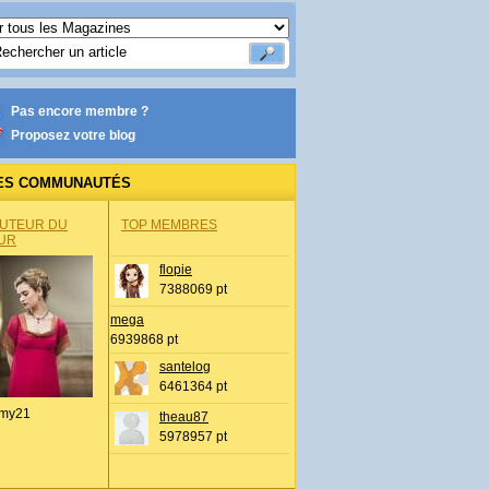
Pas encore membre ?
Proposez votre blog
ES COMMUNAUTÉS
AUTEUR DU
TOP MEMBRES
UR
flopie
7388069 pt
mega
6939868 pt
santelog
6461364 pt
my21
theau87
5978957 pt