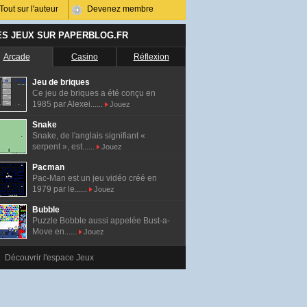
Tout sur l'auteur
Devenez membre
ES JEUX SUR PAPERBLOG.FR
Arcade
Casino
Réflexion
Jeu de briques
Ce jeu de briques a été conçu en
1985 par Alexei......
Jouez
Snake
Snake, de l'anglais signifiant «
serpent », est......
Jouez
Pacman
Pac-Man est un jeu vidéo créé en
1979 par le......
Jouez
Bubble
Puzzle Bobble aussi appelée Bust-a-
Move en......
Jouez
Découvrir l'espace Jeux