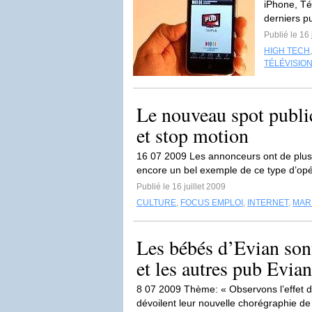
iPhone, Té
derniers p
Publié le 16 
HIGH TECH
TÉLÉVISIO
Le nouveau spot public
et stop motion
16 07 2009 Les annonceurs ont de plus 
encore un bel exemple de ce type d’opé
Publié le 16 juillet 2009
CULTURE
,
FOCUS EMPLOI
,
INTERNET
,
MARK
Les bébés d’Evian sont
et les autres pub Evian
8 07 2009 Thème: « Observons l’effet 
dévoilent leur nouvelle chorégraphie d