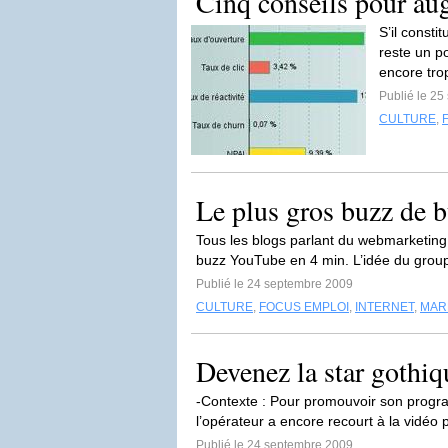
Cinq conseils pour au
S’il consti
reste un p
encore tro
Publié le 2
CULTURE
,
Le plus gros buzz de 
Tous les blogs parlant du webmarketing s
buzz YouTube en 4 min. L’idée du grou
Publié le 24 septembre 2009
CULTURE
,
FOCUS EMPLOI
,
INTERNET
,
MARK
Devenez la star gothi
-Contexte : Pour promouvoir son progr
l’opérateur a encore recourt à la vidéo p
Publié le 24 septembre 2009