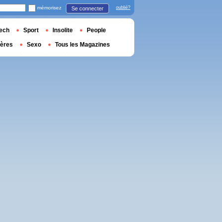
mémorisez
oublié?
Se connecter
ech
Sport
Insolite
People
ières
Sexo
Tous les Magazines