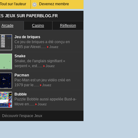
Tout sur l'auteur
Devenez membre
ES JEUX SUR PAPERBLOG.FR
Arcade
Casino
Réflexion
Jeu de briques
Ce jeu de briques a été conçu en
1985 par Alexei......
Jouez
Snake
Snake, de l'anglais signifiant «
serpent », est......
Jouez
Pacman
Pac-Man est un jeu vidéo créé en
1979 par le......
Jouez
Bubble
Puzzle Bobble aussi appelée Bust-a-
Move en......
Jouez
Découvrir l'espace Jeux