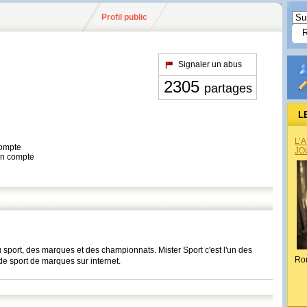
Profil public
Signaler un abus
2305
partages
L
L’
compte
JO
son compte
u sport, des marques et des championnats. Mister Sport c'est l'un des
Ro
de sport de marques sur internet.