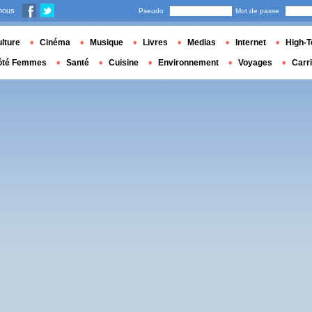
nous
Pseudo
Mot de passe
lture
Cinéma
Musique
Livres
Medias
Internet
High-T
ôté Femmes
Santé
Cuisine
Environnement
Voyages
Carr