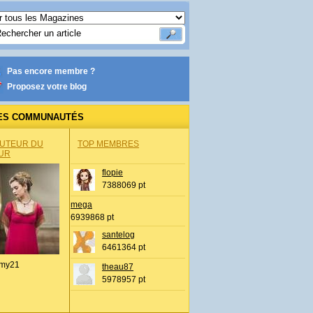
Pas encore membre ?
Proposez votre blog
ES COMMUNAUTÉS
AUTEUR DU
TOP MEMBRES
UR
flopie
7388069 pt
mega
6939868 pt
santelog
6461364 pt
my21
theau87
5978957 pt