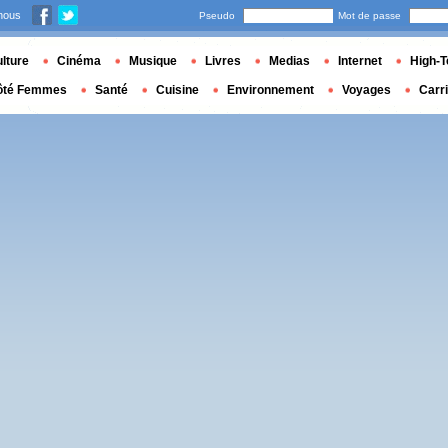
nous
Pseudo
Mot de passe
lture
Cinéma
Musique
Livres
Medias
Internet
High-T
ôté Femmes
Santé
Cuisine
Environnement
Voyages
Carr