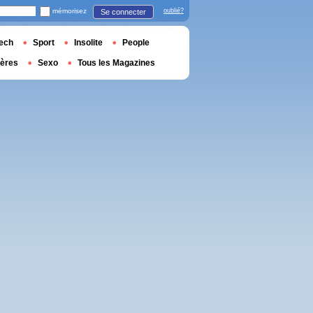
mémorisez
oublié?
Se connecter
ech
Sport
Insolite
People
ières
Sexo
Tous les Magazines