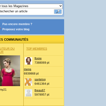
Pas encore membre ?
Proposez votre blog
ES COMMUNAUTÉS
AUTEUR DU
TOP MEMBRES
UR
flopie
7388069 pt
mega
6939868 pt
santelog
6461364 pt
my21
theau87
5978957 pt