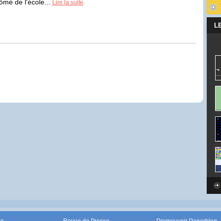
ômé de l'école...
Lire la suite
L