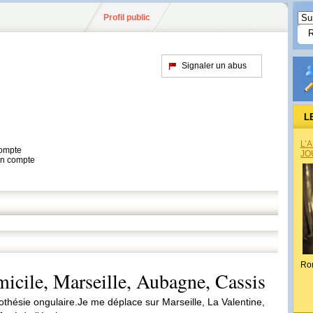
Profil public
Signaler un abus
L
L’
compte
JO
son compte
Ro
micile, Marseille, Aubagne, Cassis
prothésie ongulaire.Je me déplace sur Marseille, La Valentine,