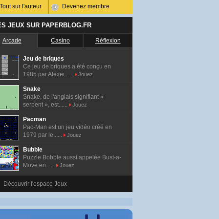
Tout sur l'auteur
Devenez membre
ES JEUX SUR PAPERBLOG.FR
Arcade
Casino
Réflexion
Jeu de briques
Ce jeu de briques a été conçu en
1985 par Alexei......
Jouez
Snake
Snake, de l'anglais signifiant «
serpent », est......
Jouez
Pacman
Pac-Man est un jeu vidéo créé en
1979 par le......
Jouez
Bubble
Puzzle Bobble aussi appelée Bust-a-
Move en......
Jouez
Découvrir l'espace Jeux