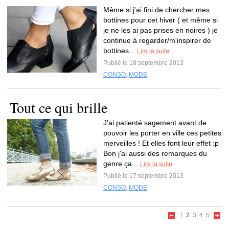
Même si j'ai fini de chercher mes
bottines pour cet hiver ( et même si
je ne les ai pas prises en noires ) je
continue à regarder/m'inspirer de
bottines...
Lire la suite
Publié le 18 septembre 2013
CONSO
,
MODE
Tout ce qui brille
J'ai patienté sagement avant de
pouvoir les porter en ville ces petites
merveilles ! Et elles font leur effet :p
Bon j'ai aussi des remarques du
genre ça...
Lire la suite
Publié le 17 septembre 2013
CONSO
,
MODE
1
2
3
4
5