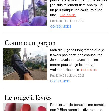
photo ! C'est moi qui l'ai prise hier et
j'en suis tellement fière aha :p J'ai
un peu trafiqué les couleurs avec
une...
Lire la suite
Publié le 04 octobre 2013
CONSO
,
MODE
Comme un garçon
Mon dieu, ça fait longtemps que je
n'avais pas porté ces chaussures !!
Je ne savais pas avec quoi les
mettre pourtant je les trouve
vraiment très belle.
Lire la suite
Publié le 03 octobre 2013
CONSO
,
MODE
Le rouge à lèvres
Premier article beauté il me semble
non ? Bien après les divers posts