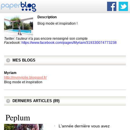
Description
Blog mode et inspiration !
Twitter
: l'auteur n'a pas encore renseigné son compte
Facebook
:
https://www.facebook.com/pages/Myriam/319330074773238
MES BLOGS
Myriam
http://mymyjolie.blogspot.fr/
Blog mode et inspiration
DERNIERS ARTICLES (89)
Peplum
L'année dernière vous avez