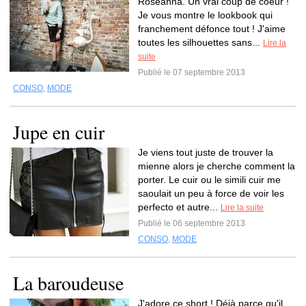
Roseanna. Un vrai coup de coeur !
Je vous montre le lookbook qui
franchement défonce tout ! J'aime
toutes les silhouettes sans...
Lire la
suite
Publié le 07 septembre 2013
CONSO
,
MODE
Jupe en cuir
Je viens tout juste de trouver la
mienne alors je cherche comment la
porter. Le cuir ou le simili cuir me
saoulait un peu à force de voir les
perfecto et autre...
Lire la suite
Publié le 06 septembre 2013
CONSO
,
MODE
La baroudeuse
J'adore ce short ! Déjà parce qu'il