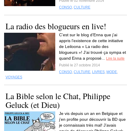
Publié le 02 novembre 2014
CONSO
,
CULTURE
La radio des blogueurs en live!
C’est sur le blog d’Enna que j’ai
appris l’existence de cette initiative
de Leiloona « La radio des
blogueurs »! J’ai trouvé ça sympa et
quand Enna a proposé...
Lire la suite
Publié le 27 octobre 2014
CONSO
,
CULTURE
,
LIVRES
,
MODE
,
VOYAGES
La Bible selon le Chat, Philippe
Geluck (et Dieu)
Je vis depuis un an en Belgique et
j’en profite pour découvrir la BD que
je connaissais très mal! J’avais