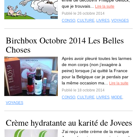
envie de découvrir Philippe Geluck,
que je trouvais...
Lire la suite
Publié le 26 octobre 2014
CONSO
,
CULTURE
,
LIVRES
,
VOYAGES
Birchbox Octobre 2014 Les Belles
Choses
Après avoir pleuré toutes les larmes
de mon corps (non j’exagère à
peine) lorsque j’ai quitté la France
pour la Belgique car je perdais par
la même occasion ma...
Lire la suite
Publié le 18 octobre 2014
CONSO
,
CULTURE
,
LIVRES
,
MODE
,
VOYAGES
Crème hydratante au karité de Jovees
J’ai reçu cette crème de la marque