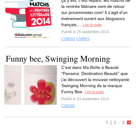
ça y est, c’est reparti, les matchs de
la rentrée littéraire sont de retour
sur priceminister.com! Il s’agit d’un
événement ouvert aux blogueurs
français,...
Lire la suite
Publié le 25 septembre 2014
CONSO
,
LIVRES
Funny bee, Swinging Morning
C’est dans Ma Boîte à Beauté
"Panama: Destination Beauté" que
j’ai découvert la mousse nettoyante
Swinging Morning de la marque
Funny Bee.
Lire la suite
Publié le 23 septembre 2014
CONSO
1
2
3
...
8