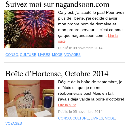
Suivez moi sur nagandsoon.com
Ca y est, j’ai sauté le pas! Pour avoir
plus de liberté, j’ai décidé d’avoir
mon propre nom de domaine et
mon propre serveur… c’est comme
ça que nagandsoon.com...
Lire la
suite
Publié le 09 novembre 2014
CONSO
,
CULTURE
,
LIVRES
,
MODE
,
VOYAGES
Boîte d’Hortense, Octobre 2014
Déçue de la boîte de septembre, je
m’étais dit que je ne me
réabonnerais pas! Mais en fait
j’avais déjà validé la boîte d’octobre!
Lire la suite
Publié le 05 novembre 2014
CONSO
,
CULTURE
,
LIVRES
,
MODE
,
VOYAGES