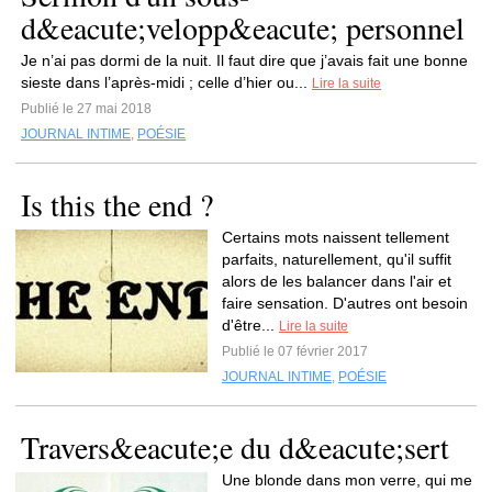
d&eacute;velopp&eacute; personnel
Je n’ai pas dormi de la nuit. Il faut dire que j’avais fait une bonne
sieste dans l’après-midi ; celle d’hier ou...
Lire la suite
Publié le 27 mai 2018
JOURNAL INTIME
,
POÉSIE
Is this the end ?
Certains mots naissent tellement
parfaits, naturellement, qu'il suffit
alors de les balancer dans l'air et
faire sensation. D'autres ont besoin
d'être...
Lire la suite
Publié le 07 février 2017
JOURNAL INTIME
,
POÉSIE
Travers&eacute;e du d&eacute;sert
Une blonde dans mon verre, qui me