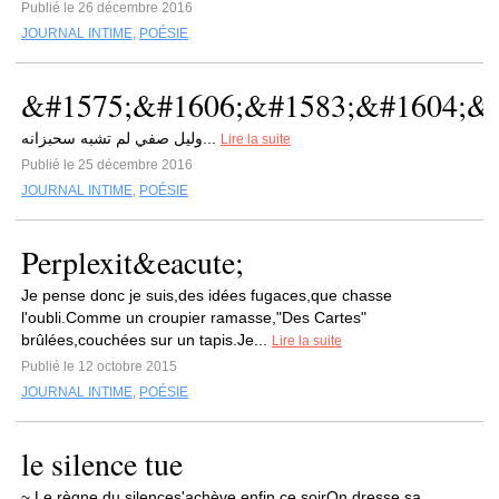
Publié le 26 décembre 2016
JOURNAL INTIME
,
POÉSIE
&#1575;&#1606;&#1583;&#1604;&#
وليل صفي لم تشبه سحبزانه...
Lire la suite
Publié le 25 décembre 2016
JOURNAL INTIME
,
POÉSIE
Perplexit&eacute;
Je pense donc je suis,des idées fugaces,que chasse
l'oubli.Comme un croupier ramasse,"Des Cartes"
brûlées,couchées sur un tapis.Je...
Lire la suite
Publié le 12 octobre 2015
JOURNAL INTIME
,
POÉSIE
le silence tue
~ Le règne du silences'achève enfin ce soirOn dresse sa