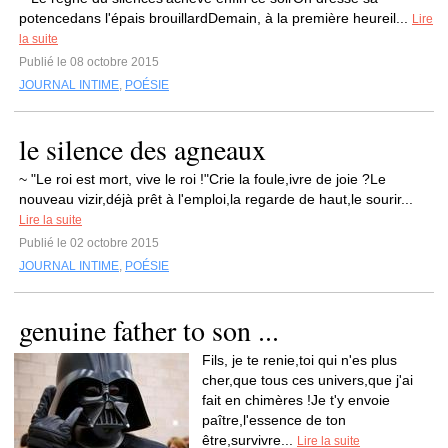
potencedans l'épais brouillardDemain, à la première heureil...
Lire
la suite
Publié le 08 octobre 2015
JOURNAL INTIME
,
POÉSIE
le silence des agneaux
~ "Le roi est mort, vive le roi !"Crie la foule,ivre de joie ?Le
nouveau vizir,déjà prêt à l'emploi,la regarde de haut,le sourir...
Lire la suite
Publié le 02 octobre 2015
JOURNAL INTIME
,
POÉSIE
genuine father to son ...
Fils, je te renie,toi qui n'es plus
cher,que tous ces univers,que j'ai
fait en chimères !Je t'y envoie
paître,l'essence de ton
être,survivre...
Lire la suite