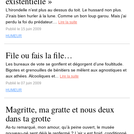
existentielle »
L’hirondelle n’est plus au dessus du toit. Le hussard non plus.
J’irais bien hurler à la lune. Comme un bon loup garou. Mais j’ai
perdu la foi du prédateur....
Lire la suite
Publié le 15 juin 2009
HUMEUR
File ou fais la file…
Les bureaux de vote se gonflent et dégorgent d’une foultitude.
Bigotes et grenouilles de bénitiers se mêlent aux agnostiques et
aux athées. Alcooliques et...
Lire la suite
Publié le 07 juin 2009
HUMEUR
Magritte, ma gratte et nous deux
dans ta grotte
As-tu remarqué, mon amour, qu’à peine ouvert, le musée
nouveau-né sent déjà le renfermé ? L’air y est froid, conditionné