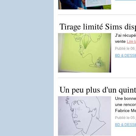
Tirage limité Sims di
J'ai récupé
vente
Lire l
Publié le 06
BD & DESS
Un peu plus d'un quint
Une bonne 
une rencon
Fabrice Me
Publié le 05
BD & DESS