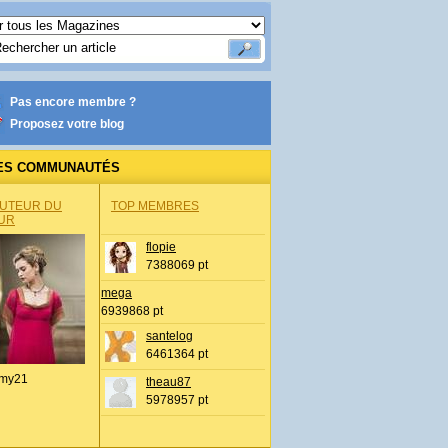
Pas encore membre ?
Proposez votre blog
ES COMMUNAUTÉS
AUTEUR DU
TOP MEMBRES
UR
flopie
7388069 pt
mega
6939868 pt
santelog
6461364 pt
my21
theau87
5978957 pt