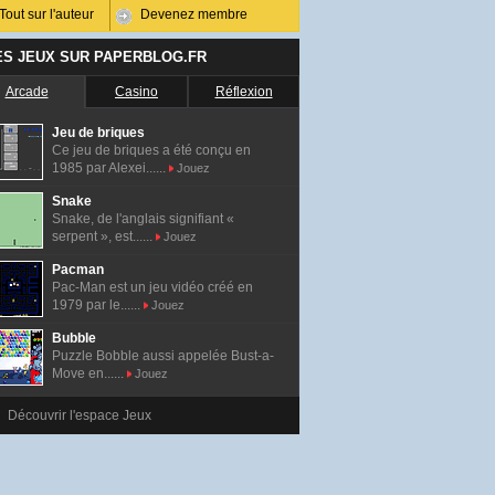
Tout sur l'auteur
Devenez membre
ES JEUX SUR PAPERBLOG.FR
Arcade
Casino
Réflexion
Jeu de briques
Ce jeu de briques a été conçu en
1985 par Alexei......
Jouez
Snake
Snake, de l'anglais signifiant «
serpent », est......
Jouez
Pacman
Pac-Man est un jeu vidéo créé en
1979 par le......
Jouez
Bubble
Puzzle Bobble aussi appelée Bust-a-
Move en......
Jouez
Découvrir l'espace Jeux