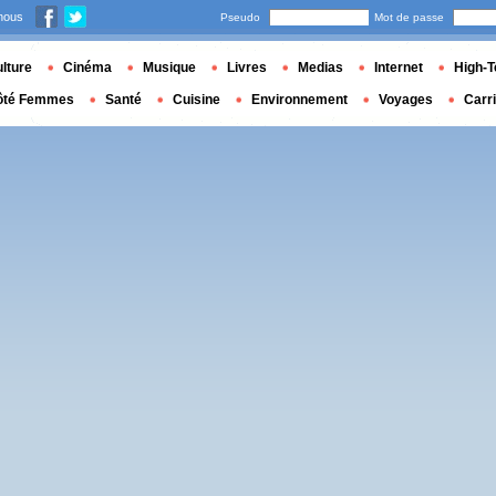
nous
Pseudo
Mot de passe
lture
Cinéma
Musique
Livres
Medias
Internet
High-T
ôté Femmes
Santé
Cuisine
Environnement
Voyages
Carr