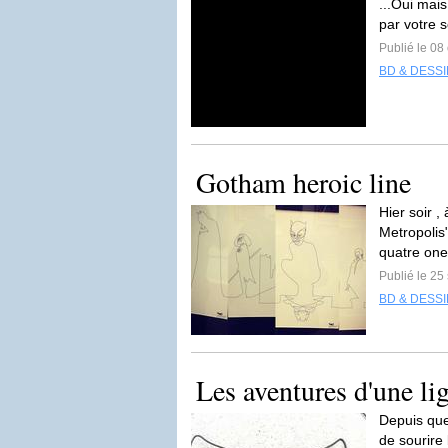
...Oui mais
par votre s
Publié le 08
BD & DESS
Gotham heroic line
Hier soir ,
Metropolis"
quatre one
Publié le 2
BD & DESS
Les aventures d'une li
Depuis que
de sourire