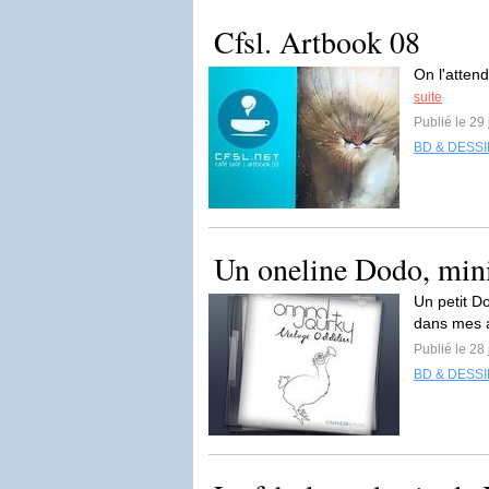
Cfsl. Artbook 08
On l'attend
suite
Publié le 29 
BD & DESS
Un oneline Dodo, mini
Un petit D
dans mes 
Publié le 28 
BD & DESS