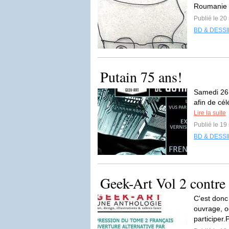
Roumanie 
Publié le 2
BD & DESS
Putain 75 ans!
Samedi 26
afin de cé
Lire la suite
Publié le 1
BD & DESS
Geek-Art Vol 2 contre 
C'est donc 
ouvrage, od
participer.