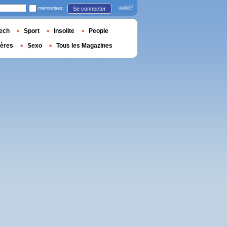
mémorisez
oublié?
Se connecter
ech
Sport
Insolite
People
ières
Sexo
Tous les Magazines