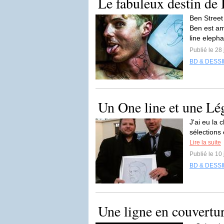
Le fabuleux destin de 
Ben Street
Ben est am
line elepha
Publié le 28 
BD & DESS
Un One line et une Lé
J'ai eu la 
sélections 
Lire la suite
Publié le 10
BD & DESS
Une ligne en couvertu