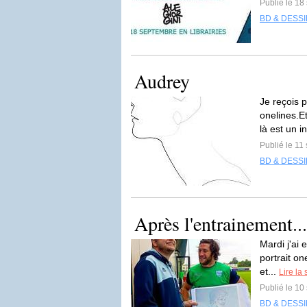
Publié le 1
BD & DESS
Audrey
Je reçois 
onelines.E
là est un in
Publié le 1
BD & DESS
Après l'entrainement...
Mardi j'ai
portrait o
et...
Lire la 
Publié le 1
BD & DESS