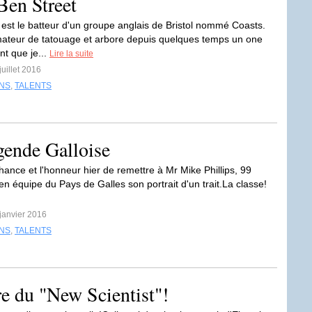
Ben Street
 est le batteur d'un groupe anglais de Bristol nommé Coasts.
ateur de tatouage et arbore depuis quelques temps un one
nt que je...
Lire la suite
juillet 2016
INS
,
TALENTS
gende Galloise
chance et l'honneur hier de remettre à Mr Mike Phillips, 99
en équipe du Pays de Galles son portrait d'un trait.La classe!
 janvier 2016
INS
,
TALENTS
re du "New Scientist"!