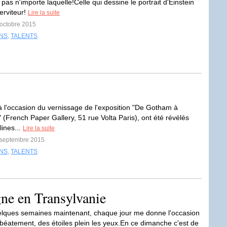
 pas n'importe laquelle!Celle qui dessine le portrait d'Einstein
erviteur!
Lire la suite
 octobre 2015
INS
,
TALENTS
 à l'occasion du vernissage de l'exposition "De Gotham à
 (French Paper Gallery, 51 rue Volta Paris), ont été révélés
lines...
Lire la suite
5 septembre 2015
INS
,
TALENTS
gne en Transylvanie
lques semaines maintenant, chaque jour me donne l'occasion
 béatement, des étoiles plein les yeux.En ce dimanche c'est de