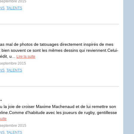
8 septembre 2015
INS
,
TALENTS
pas mal de photos de tatouages directement inspirés de mes
t bien souvent ce sont les mêmes dessins qui reviennent.Celui-
édit, u...
Lire la suite
1 septembre 2015
INS
,
TALENTS
.
 eu la joie de croiser Maxime Machenaud et de lui remettre son
neline.Comme d'habitude avec les joueurs de rugby, gentillesse
suite
0 septembre 2015
INS
,
TALENTS