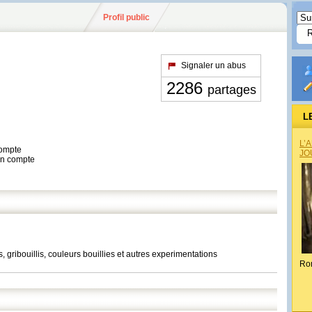
Profil public
Signaler un abus
2286
partages
L
L’
compte
JO
son compte
 gribouillis, couleurs bouillies et autres experimentations
Ro