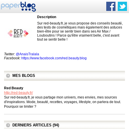
Description
Sur red-beauty.fr, je vous propose des conseils beauté,
des tests de cosmétiques mais également des astuces
bien-être pour se sentir bien dans ses Air Max /
Louboutins ! Parce qu'être vraiment belle, c'est avant
tout se sentir belle !
Twitter
:
@AnaisTralala
Facebook
:
https://www.facebook.com/red.beauty.blog
MES BLOGS
Red Beauty
http://red-beauty.fr/
Sur red-beauty.fr, je vous partage mon univers, mes envies, mes sources
d'inspirations. Mode, beauté, recettes, voyages, lifestyle, on parlera de tout.
Pourquoi se limiter ?
DERNIERS ARTICLES (94)