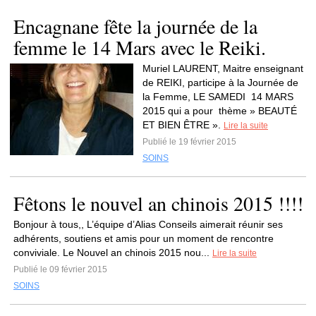
Encagnane fête la journée de la
femme le 14 Mars avec le Reiki.
Muriel LAURENT, Maitre enseignant
de REIKI, participe à la Journée de
la Femme, LE SAMEDI 14 MARS
2015 qui a pour thème » BEAUTÉ
ET BIEN ÊTRE ».
Lire la suite
Publié le 19 février 2015
SOINS
Fêtons le nouvel an chinois 2015 !!!!
Bonjour à tous,, L’équipe d’Alias Conseils aimerait réunir ses
adhérents, soutiens et amis pour un moment de rencontre
conviviale. Le Nouvel an chinois 2015 nou...
Lire la suite
Publié le 09 février 2015
SOINS