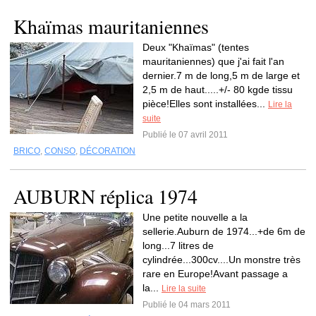
Khaïmas mauritaniennes
Deux "Khaïmas" (tentes
mauritaniennes) que j'ai fait l'an
dernier.7 m de long,5 m de large et
2,5 m de haut.....+/- 80 kgde tissu
pièce!Elles sont installées...
Lire la
suite
Publié le 07 avril 2011
BRICO
,
CONSO
,
DÉCORATION
AUBURN réplica 1974
Une petite nouvelle a la
sellerie.Auburn de 1974...+de 6m de
long...7 litres de
cylindrée...300cv....Un monstre très
rare en Europe!Avant passage a
la...
Lire la suite
Publié le 04 mars 2011