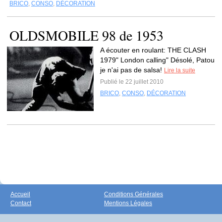
BRICO
,
CONSO
,
DÉCORATION
OLDSMOBILE 98 de 1953
A écouter en roulant: THE CLASH
1979" London calling" Désolé, Patou
je n'ai pas de salsa!
Lire la suite
Publié le 22 juillet 2010
BRICO
,
CONSO
,
DÉCORATION
Accueil
Conditions Générales
Contact
Mentions Légales