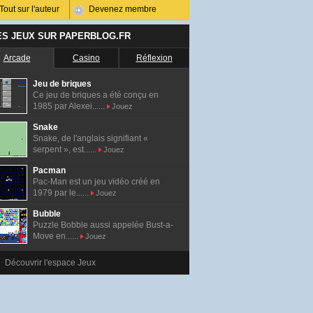
Tout sur l'auteur
Devenez membre
ES JEUX SUR PAPERBLOG.FR
Arcade
Casino
Réflexion
Jeu de briques
Ce jeu de briques a été conçu en
1985 par Alexei......
Jouez
Snake
Snake, de l'anglais signifiant «
serpent », est......
Jouez
Pacman
Pac-Man est un jeu vidéo créé en
1979 par le......
Jouez
Bubble
Puzzle Bobble aussi appelée Bust-a-
Move en......
Jouez
Découvrir l'espace Jeux