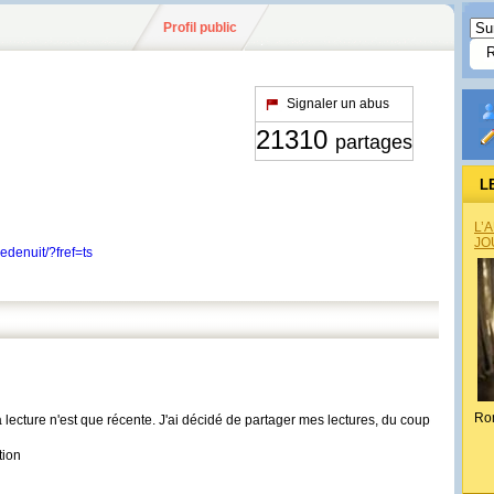
Profil public
Signaler un abus
21310
partages
L
L’
JO
denuit/?fref=ts
Ro
lecture n'est que récente. J'ai décidé de partager mes lectures, du coup
tion