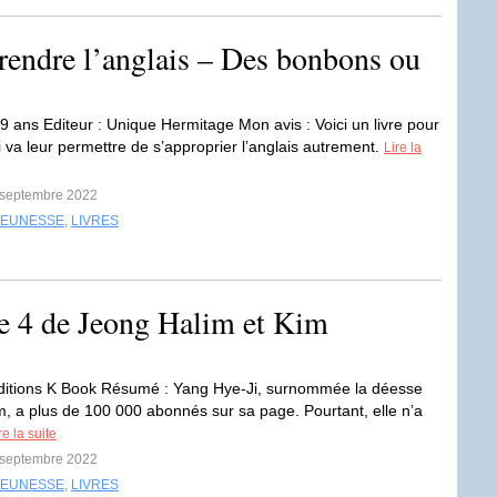
prendre l’anglais – Des bonbons ou
 9 ans Editeur : Unique Hermitage Mon avis : Voici un livre pour
i va leur permettre de s’approprier l’anglais autrement.
Lire la
9 septembre 2022
JEUNESSE
,
LIVRES
me 4 de Jeong Halim et Kim
Editions K Book Résumé : Yang Hye-Ji, surnommée la déesse
m, a plus de 100 000 abonnés sur sa page. Pourtant, elle n’a
re la suite
6 septembre 2022
JEUNESSE
,
LIVRES