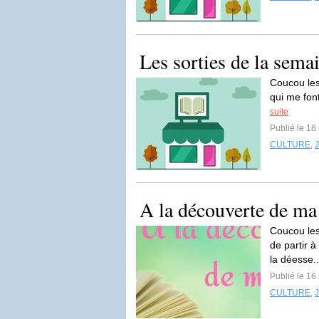
Les sorties de la sema
Coucou les
qui me font
suite
Publié le 1
CULTURE
,
A la découverte de m
Coucou les
de partir 
la déesse.
Publié le 1
CULTURE
,