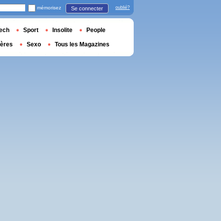
mémorisez
oublié?
Se connecter
ech
Sport
Insolite
People
ières
Sexo
Tous les Magazines