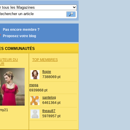
Pas encore membre ?
Proposez votre blog
ES COMMUNAUTÉS
AUTEUR DU
TOP MEMBRES
UR
flopie
7388069 pt
mega
6939868 pt
santelog
6461364 pt
my21
theau87
5978957 pt