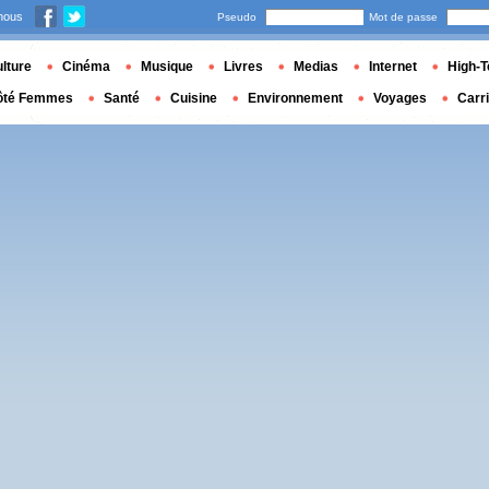
nous
Pseudo
Mot de passe
lture
Cinéma
Musique
Livres
Medias
Internet
High-T
ôté Femmes
Santé
Cuisine
Environnement
Voyages
Carr