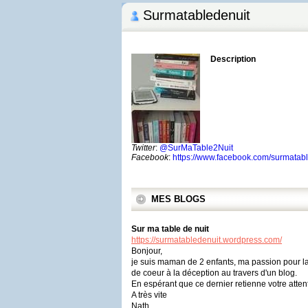
Surmatabledenuit
Description
Twitter
:
@SurMaTable2Nuit
Facebook
:
https://www.facebook.com/surmatable
MES BLOGS
Sur ma table de nuit
https://surmatabledenuit.wordpress.com/
Bonjour,
je suis maman de 2 enfants, ma passion pour la 
de coeur à la déception au travers d'un blog.
En espérant que ce dernier retienne votre atten
A très vite
Nath