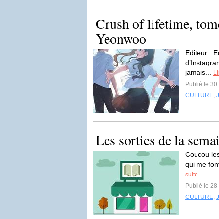
Crush of lifetime, to
Yeonwoo
Editeur : 
d’Instagra
jamais...
Li
Publié le 30
CULTURE
,
Les sorties de la sema
Coucou les
qui me font
suite
Publié le 28
CULTURE
,