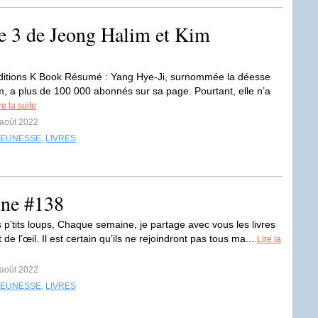
me 3 de Jeong Halim et Kim
Editions K Book Résumé : Yang Hye-Ji, surnommée la déesse
m, a plus de 100 000 abonnés sur sa page. Pourtant, elle n’a
re la suite
 août 2022
JEUNESSE
,
LIVRES
ine #138
 p’tits loups, Chaque semaine, je partage avec vous les livres
 de l’œil. Il est certain qu’ils ne rejoindront pas tous ma...
Lire la
 août 2022
JEUNESSE
,
LIVRES