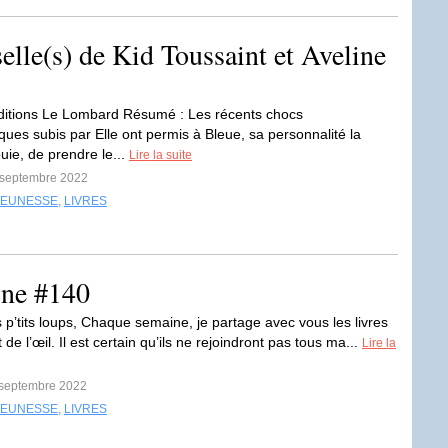
selle(s) de Kid Toussaint et Aveline
Editions Le Lombard Résumé : Les récents chocs
ques subis par Elle ont permis à Bleue, sa personnalité la
uie, de prendre le...
Lire la suite
3 septembre 2022
JEUNESSE
,
LIVRES
ine #140
 p’tits loups, Chaque semaine, je partage avec vous les livres
 de l’œil. Il est certain qu’ils ne rejoindront pas tous ma...
Lire la
1 septembre 2022
JEUNESSE
,
LIVRES