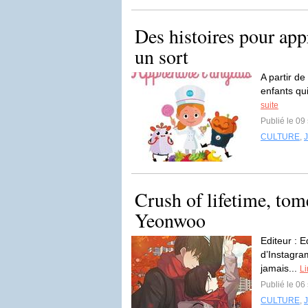
Des histoires pour ap
un sort
A partir de
enfants qu
suite
Publié le 0
CULTURE
,
Crush of lifetime, to
Yeonwoo
Editeur : 
d’Instagra
jamais...
Li
Publié le 0
CULTURE
,