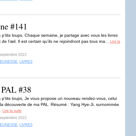
ine #141
 p’tits loups, Chaque semaine, je partage avec vous les livres
 de l’œil. Il est certain qu’ils ne rejoindront pas tous ma...
Lire la
8 septembre 2022
JEUNESSE
,
LIVRES
a PAL #38
 p’tits loups, Je vous propose un nouveau rendez-vous, celui
à la découverte de ma PAL. Résumé : Yang Hye-Ji, surnommée
..
Lire la suite
6 septembre 2022
JEUNESSE
,
LIVRES