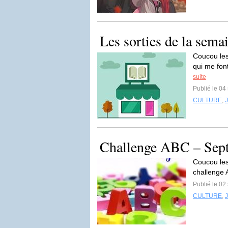
Les sorties de la sema
Coucou les
qui me font
suite
Publié le 0
CULTURE
,
Challenge ABC – Sep
Coucou les 
challenge 
Publié le 0
CULTURE
,