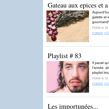
Gateau aux epices et a
Aujourd'hui
galette et 
gourmand!
Publié le 18
CONSO
,
CU
Playlist # 83
Il parait q
l'année, a
playlist bo
Publié le 16
CONSO
,
CU
Les importunées...