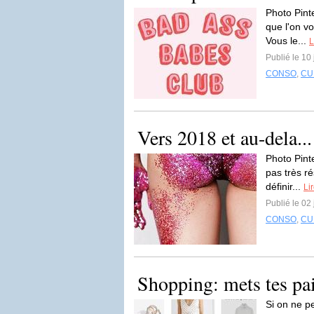
Photo Pint
que l'on vo
Vous le...
L
Publié le 10
CONSO
,
CU
Vers 2018 et au-dela...
Photo Pinte
pas très r
définir...
Lir
Publié le 02
CONSO
,
CU
Shopping: mets tes pai
Si on ne pe