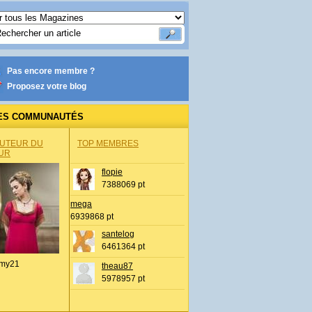
Pas encore membre ?
Proposez votre blog
ES COMMUNAUTÉS
AUTEUR DU
TOP MEMBRES
UR
flopie
7388069 pt
mega
6939868 pt
santelog
6461364 pt
my21
theau87
5978957 pt