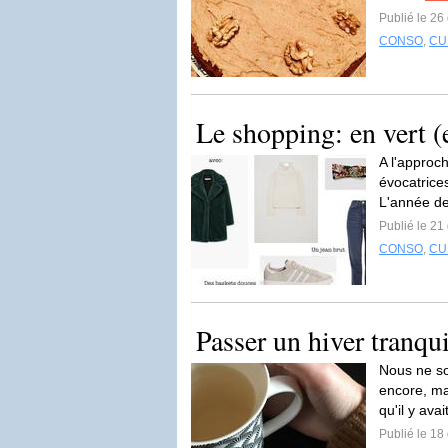
Publié le 2
CONSO
,
CU
Le shopping: en vert (e
A l'approc
évocatrices
L'année de
Publié le 2
CONSO
,
CU
Passer un hiver tranqui
Nous ne so
encore, ma
qu'il y ava
Publié le 1