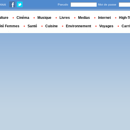
nous
Pseudo
Mot de passe
lture
Cinéma
Musique
Livres
Medias
Internet
High-T
ôté Femmes
Santé
Cuisine
Environnement
Voyages
Carr