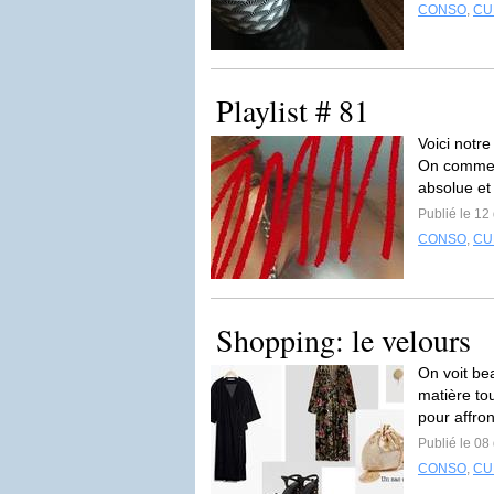
CONSO
,
CU
Playlist # 81
Voici notr
On commenc
absolue et 
Publié le 1
CONSO
,
CU
Shopping: le velours
On voit be
matière to
pour affron
Publié le 0
CONSO
,
CU