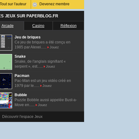
Tout sur l'auteur
Devenez membre
ES JEUX SUR PAPERBLOG.FR
Arcade
Casino
Réflexion
Jeu de briques
Ce jeu de briques a été conçu en
1985 par Alexei......
Jouez
Snake
Snake, de l'anglais signifiant «
serpent », est......
Jouez
Pacman
Pac-Man est un jeu vidéo créé en
1979 par le......
Jouez
Bubble
Puzzle Bobble aussi appelée Bust-a-
Move en......
Jouez
Découvrir l'espace Jeux