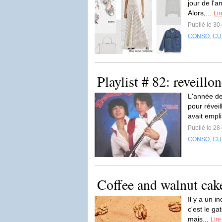
jour de l'a
Alors,...
Lir
Publié le 3
CONSO
,
CU
Playlist # 82: reveillo
L'année der
pour révei
avait empli
Publié le 2
CONSO
,
CU
Coffee and walnut cak
Il y a un i
c'est le ga
mais...
Lire