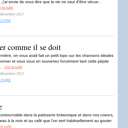
n, j'ai envie de vous dire que la vie ne vaut d'être vécue...
e la suite
0 décembre 2017
LTURE
ner comme il se doit
nière, on vous avait fait un petit topo sur les chansons idéales
llonner et vous vous en souvenez forcément tant cette pépite
...
Lire la suite
8 décembre 2017
LTURE
e
ncontournable dans la patisserie britannique et dans nos coeurs,
teau à la noix et au café que l'on sert habituellement au gouter
 la suite