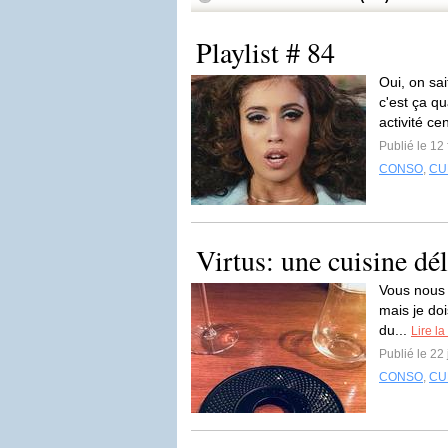
Playlist # 84
Oui, on sai
c'est ça q
activité ce
Publié le 12
CONSO
,
CU
Virtus: une cuisine dél
Vous nous d
mais je doi
du...
Lire la
Publié le 22
CONSO
,
CU