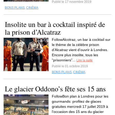
Publié le 17 novembre 2019
BONS PLANS
,
CINÉMA
Insolite un bar à cocktail inspiré de
la prison d’Alcatraz
FollowAlcotraz, un bar à cocktail sur
le thème de la célèbre prison
d’Alcatraz vient d’ouvrir à Londres.
Encore plus insolite, tous les
“prisonniers”...
Lire la suite
Publié le 01 octobre 2019
BONS PLANS
,
CINÉMA
Le glacier Oddono’s fête ses 15 ans
FollowBon plan à Londres pour les
gourmands: profitez de glaces
gratuites mercredi 17 juillet 2019 à
l’occasion des 15 ans du glacier