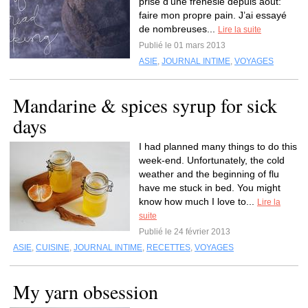
prise d’une frénésie depuis août:
faire mon propre pain. J’ai essayé
de nombreuses...
Lire la suite
Publié le 01 mars 2013
ASIE
,
JOURNAL INTIME
,
VOYAGES
Mandarine & spices syrup for sick
days
I had planned many things to do this
week-end. Unfortunately, the cold
weather and the beginning of flu
have me stuck in bed. You might
know how much I love to...
Lire la
suite
Publié le 24 février 2013
ASIE
,
CUISINE
,
JOURNAL INTIME
,
RECETTES
,
VOYAGES
My yarn obsession