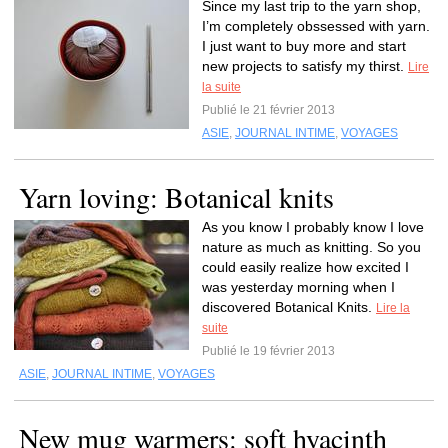
Since my last trip to the yarn shop,
I’m completely obssessed with yarn.
I just want to buy more and start
new projects to satisfy my thirst.
Lire
la suite
Publié le 21 février 2013
ASIE
,
JOURNAL INTIME
,
VOYAGES
Yarn loving: Botanical knits
As you know I probably know I love
nature as much as knitting. So you
could easily realize how excited I
was yesterday morning when I
discovered Botanical Knits.
Lire la
suite
Publié le 19 février 2013
ASIE
,
JOURNAL INTIME
,
VOYAGES
New mug warmers: soft hyacinth