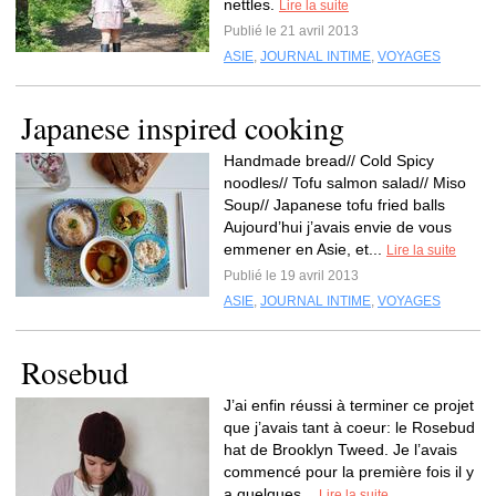
nettles.
Lire la suite
Publié le 21 avril 2013
ASIE
,
JOURNAL INTIME
,
VOYAGES
Japanese inspired cooking
Handmade bread// Cold Spicy
noodles// Tofu salmon salad// Miso
Soup// Japanese tofu fried balls
Aujourd’hui j’avais envie de vous
emmener en Asie, et...
Lire la suite
Publié le 19 avril 2013
ASIE
,
JOURNAL INTIME
,
VOYAGES
Rosebud
J’ai enfin réussi à terminer ce projet
que j’avais tant à coeur: le Rosebud
hat de Brooklyn Tweed. Je l’avais
commencé pour la première fois il y
a quelques...
Lire la suite