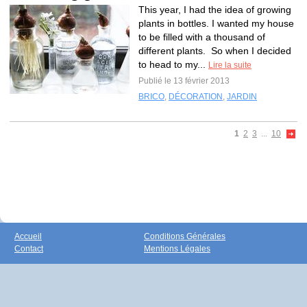
This year, I had the idea of growing
plants in bottles. I wanted my house
to be filled with a thousand of
different plants. So when I decided
to head to my...
Lire la suite
Publié le 13 février 2013
BRICO
,
DÉCORATION
,
JARDIN
1
2
3
...
10
Accueil
Conditions Générales
Contact
Mentions Légales