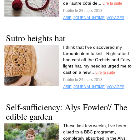
de l’autre côté de...
Lire la suite
Publié le 28 mars 2013
ASIE
,
JOURNAL INTIME
,
VOYAGES
Sutro heights hat
I think that I’ve discovered my
farourite item to knit. Right after I
had cast off the Orchids and Fairy
lights hat, my needles urged me to
cast on a new...
Lire la suite
Publié le 24 mars 2013
ASIE
,
JOURNAL INTIME
,
VOYAGES
Self-sufficiency: Alys Fowler// The
edible garden
These last few weeks, I’ve been
glued to a BBC programm,
completely absorbed in the Alys