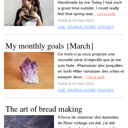
Handmade by me Today I had such
a great time outside: I could really
feel that spring was...
Lire la suite
Publié le 03 mars 2013
ASIE
,
JOURNAL INTIME
,
VOYAGES
My monthly goals {March}
Ce mois-ci je vous propose une
nouvelle série d’objectifs que je me
suis fixée. •Ramasser des jonquilles
en forêt •Aller ramasser des orties et
essayer deux...
Lire la suite
Publié le 02 mars 2013
ASIE
,
JOURNAL INTIME
,
VOYAGES
The art of bread making
A force de visionner des épisodes
de River cottage cet été, j’ai été