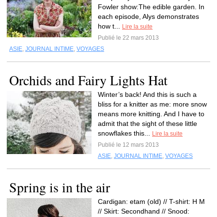
Fowler show:The edible garden. In
each episode, Alys demonstrates
how t...
Lire la suite
Publié le 22 mars 2013
ASIE
,
JOURNAL INTIME
,
VOYAGES
Orchids and Fairy Lights Hat
Winter’s back! And this is such a
bliss for a knitter as me: more snow
means more knitting. And I have to
admit that the sight of these little
snowflakes this...
Lire la suite
Publié le 12 mars 2013
ASIE
,
JOURNAL INTIME
,
VOYAGES
Spring is in the air
Cardigan: etam (old) // T-shirt: H M
// Skirt: Secondhand // Snood: