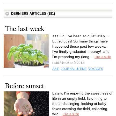
DERNIERS ARTICLES (181)
The last week
⍋⍋⍋ Oh, I’ve been so quiet lately…
but so busy! So many things have
happened these past few weeks:
I’ve finally graduated -houray!- and
I’m preparing my (long,...
Lire la suite
Publié le 05 août 2013
ASIE
,
JOURNAL INTIME
,
VOYAGES
Before sunset
Lately, I’m enjoying the sweetness of
life in an empty field, listenning to
the birds singing, looking at baby
foxes crossing the field, collecting
wild...
Lire la suite