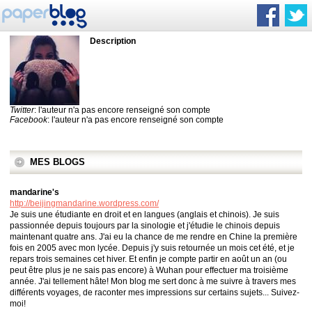
Description
Twitter
: l'auteur n'a pas encore renseigné son compte
Facebook
: l'auteur n'a pas encore renseigné son compte
MES BLOGS
mandarine's
http://beijingmandarine.wordpress.com/
Je suis une étudiante en droit et en langues (anglais et chinois). Je suis
passionnée depuis toujours par la sinologie et j'étudie le chinois depuis
maintenant quatre ans. J'ai eu la chance de me rendre en Chine la première
fois en 2005 avec mon lycée. Depuis j'y suis retournée un mois cet été, et je
repars trois semaines cet hiver. Et enfin je compte partir en août un an (ou
peut être plus je ne sais pas encore) à Wuhan pour effectuer ma troisième
année. J'ai tellement hâte! Mon blog me sert donc à me suivre à travers mes
différents voyages, de raconter mes impressions sur certains sujets... Suivez-
moi!