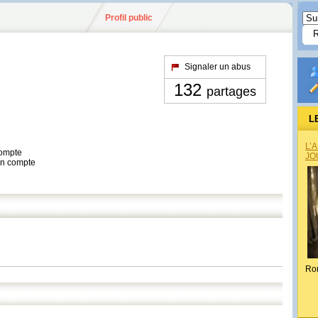
Profil public
Signaler un abus
132
partages
L
L’
compte
JO
son compte
Ro