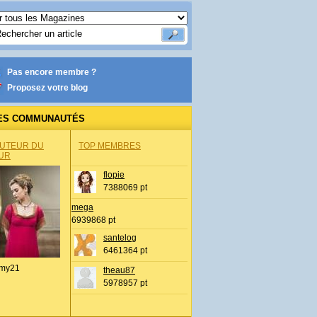
Pas encore membre ?
Proposez votre blog
ES COMMUNAUTÉS
AUTEUR DU
TOP MEMBRES
UR
flopie
7388069 pt
mega
6939868 pt
santelog
6461364 pt
my21
theau87
5978957 pt