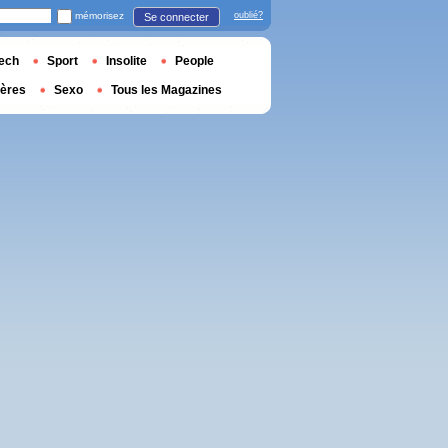
mémorisez
oublié?
Se connecter
ech
Sport
Insolite
People
ières
Sexo
Tous les Magazines