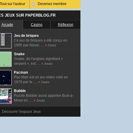
Tout sur l'auteur
Devenez membre
ES JEUX SUR PAPERBLOG.FR
Arcade
Casino
Réflexion
Jeu de briques
Ce jeu de briques a été conçu en
1985 par Alexei......
Jouez
Snake
Snake, de l'anglais signifiant «
serpent », est......
Jouez
Pacman
Pac-Man est un jeu vidéo créé en
1979 par le......
Jouez
Bubble
Puzzle Bobble aussi appelée Bust-a-
Move en......
Jouez
Découvrir l'espace Jeux