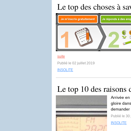
Le top des choses à sa
suite
Publié le 02 juillet 2019
INSOLITE
Le top 10 des raisons
Arrivée en
gloire dans
demander 
Publié le 30
INSOLITE