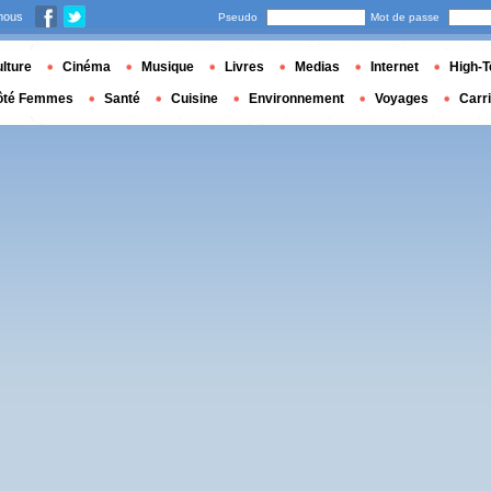
nous
Pseudo
Mot de passe
lture
Cinéma
Musique
Livres
Medias
Internet
High-T
ôté Femmes
Santé
Cuisine
Environnement
Voyages
Carr