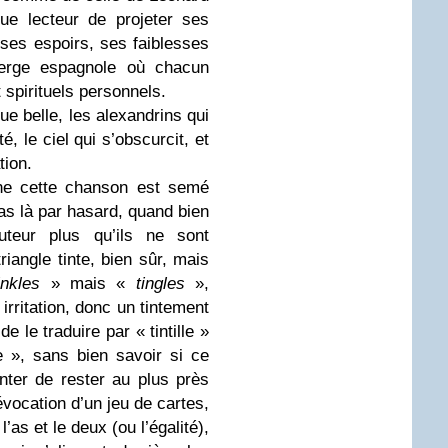
ue lecteur de projeter ses
ses espoirs, ses faiblesses
berge espagnole où chacun
t spirituels personnels.
ue belle, les alexandrins qui
é, le ciel qui s’obscurcit, et
tion.
ine cette chanson est semé
as là par hasard, quand bien
teur plus qu’ils ne sont
riangle tinte, bien sûr, mais
inkles
» mais «
tingles
»,
rritation, donc un tintement
e le traduire par « tintille »
e », sans bien savoir si ce
enter de rester au plus près
vocation d’un jeu de cartes,
’as et le deux (ou l’égalité),