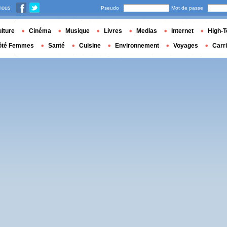
nous
Pseudo
Mot de passe
lture
Cinéma
Musique
Livres
Medias
Internet
High-T
ôté Femmes
Santé
Cuisine
Environnement
Voyages
Carr