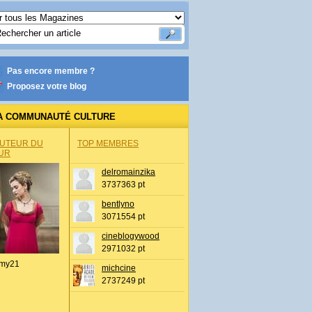
Pas encore membre ?
Proposez votre blog
A COMMUNAUTÉ CULTURE
AUTEUR DU
TOP MEMBRES
UR
delromainzika
3737363 pt
bentlyno
3071554 pt
cineblogywood
2971032 pt
my21
michcine
2737249 pt