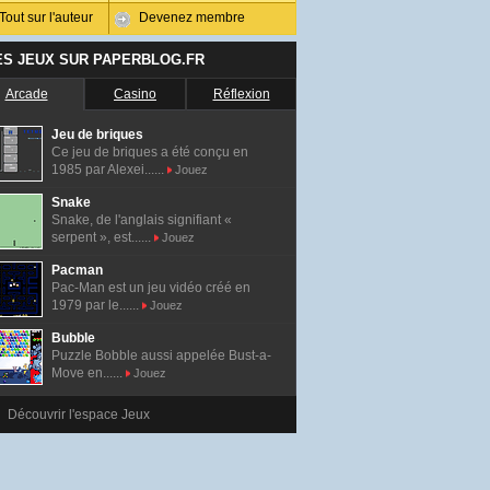
Tout sur l'auteur
Devenez membre
ES JEUX SUR PAPERBLOG.FR
Arcade
Casino
Réflexion
Jeu de briques
Ce jeu de briques a été conçu en
1985 par Alexei......
Jouez
Snake
Snake, de l'anglais signifiant «
serpent », est......
Jouez
Pacman
Pac-Man est un jeu vidéo créé en
1979 par le......
Jouez
Bubble
Puzzle Bobble aussi appelée Bust-a-
Move en......
Jouez
Découvrir l'espace Jeux