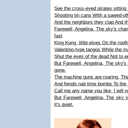
See the cross-eyed pirates sitting
Shooting tin cans With a sawed-of
And the neighbors they clap And th
Farewell, Angelina, The sky's chan
fast
King Kong, little elves On the roo
Valentino-type tangos While the 
Shut the eyes of the dead Not to 
But Farewell, Angelina, The sky'
gone.
The machine guns are roaring, Th
And fiends nail time bombs To the 
Call me any name you like, I will n
But Farewell, Angelina, The sky i
it's quiet.