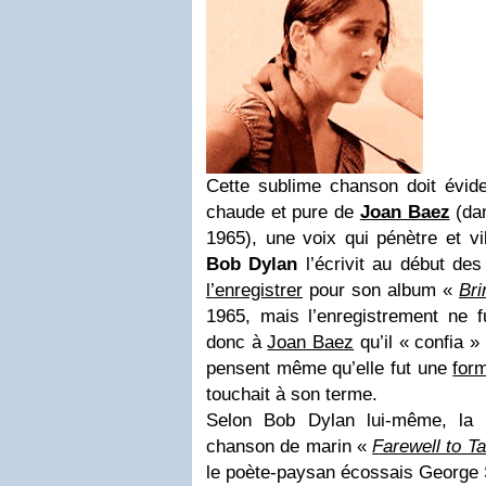
Cette sublime chanson doit évi
chaude et pure de
Joan Baez
(dan
1965), une voix qui pénètre et vi
Bob Dylan
l’écrivit au début de
l’enregistrer
pour son album «
Bri
1965, mais l’enregistrement ne f
donc à
Joan Baez
qu’il « confia »
pensent même qu’elle fut une
for
touchait à son terme.
Selon Bob Dylan lui-même, la
chanson de marin «
Farewell to T
le poète-paysan écossais George 