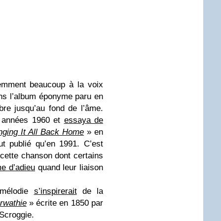
demment beaucoup à la voix
s l’album éponyme paru en
bre jusqu’au fond de l’âme.
s années 1960 et
essaya de
nging It All Back Home
» en
ut publié qu’en 1991. C’est
 cette chanson dont certains
me d’adieu
quand leur liaison
 mélodie
s’inspirerait
de la
arwathie
» écrite en 1850 par
Scroggie.