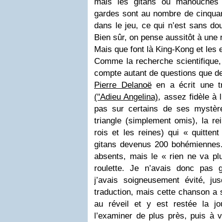
mais les gitans ou manouches q
gardes sont au nombre de cinqua
dans le jeu, ce qui n’est sans do
Bien sûr, on pense aussitôt à une
Mais que font là King-Kong et les e
Comme la recherche scientifique, 
compte autant de questions que d
Pierre Delanoë
en a écrit une t
("Adieu Angelina)
, assez fidèle à 
pas sur certains de ses mystèr
triangle (simplement omis), la re
rois et les reines) qui « quitten
gitans devenus 200 bohémiennes. 
absents, mais le « rien ne va pl
roulette. Je n’avais donc pas 
j’avais soigneusement évité, jusq
traduction, mais cette chanson a 
au réveil et y est restée la jou
l’examiner de plus près, puis à v