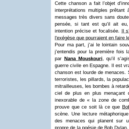
Cette chanson a fait l’objet d’i
interprétations multiples prêtant
messages très divers sans doute 
pensée, si tant est qu’il ait eu
intention précise et focalisée.
Il 
l'exégèse que pourraient en faire le
Pour ma part, j’ai le lointain sou
j’entendis pour la première fois 
par
Nana Mouskouri
, qu’il s’ag
guerre civile en Espagne. Il est v
chanson est lourde de menaces. So
terroristes, les pillards, la popula
mitrailleuses, les bombes à retar
ciel de plus en plus menaçant 
inexorable de « la zone de comb
prouve que ce soit là ce que
Bo
scène. Une lecture métaphorique
des menaces qui planent sur u
propre de la poésie de Bob Dylan