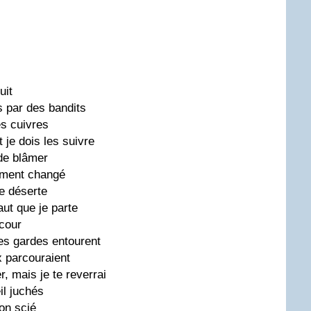
uit
 par des bandits
les cuivres
t je dois les suivre
de blâmer
raiment changé
le déserte
faut que je parte
 cour
s gardes entourent
x parcouraient
r, mais je te reverrai
il juchés
on scié