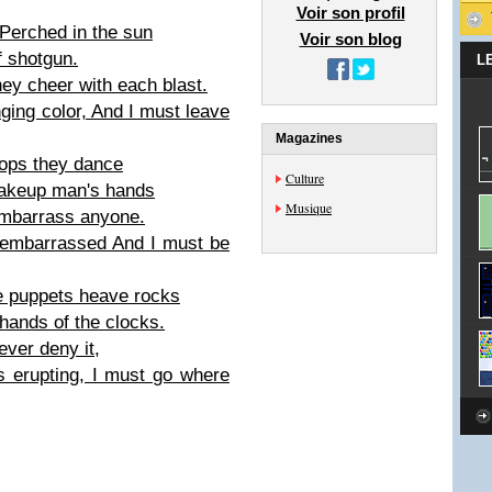
Voir son profil
 Perched in the sun
Voir son blog
f shotgun.
L
ey cheer with each blast.
ging color, And I must leave
Magazines
ftops they dance
Culture
makeup man's hands
Musique
embarrass anyone.
s embarrassed And I must be
e puppets heave rocks
hands of the clocks.
ever deny it,
s erupting, I must go where