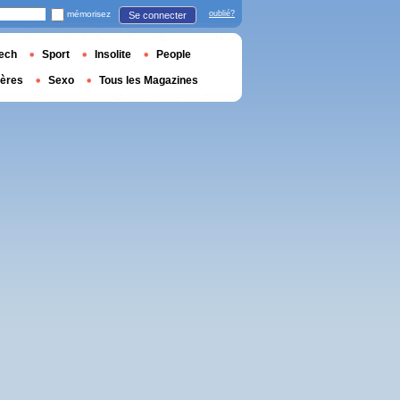
mémorisez
oublié?
Se connecter
ech
Sport
Insolite
People
ières
Sexo
Tous les Magazines