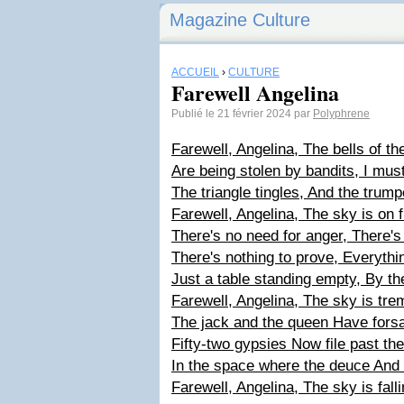
Magazine Culture
ACCUEIL
›
CULTURE
Farewell Angelina
Publié le 21 février 2024 par
Polyphrene
Farewell, Angelina, The bells of t
Are being stolen by bandits, I mus
The triangle tingles, And the trump
Farewell, Angelina, The sky is on f
There's no need for anger, There's
There's nothing to prove, Everythin
Just a table standing empty, By th
Farewell, Angelina, The sky is tre
The jack and the queen Have forsa
Fifty-two gypsies Now file past th
In the space where the deuce And 
Farewell, Angelina, The sky is fallin