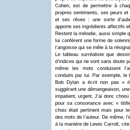
Cohen, est de permettre à chaq
propres sentiments, ses peurs et 
et ses rêves : une sorte d’au
apporte ses ingrédients affectifs e
Restent la mélodie, aussi simple q
lui confèrent une forme de solennit
l’angoisse qui se mêle à la résigna
Le tableau surréaliste que dess
d’indices qui ne sont sans doute p
même les mots conduisent l’au
conduits par lui. Par exemple, le t
Bob Dylan a écrit non pas «
t
suggérant une démangeaison, une i
impatient, urgent. J’ai donc choisi d
pour sa consonance avec « titill
choix était pertinent mais pour t
des mots de l’auteur. De même, l’é
à la manière de Lewis Carroll, cite l