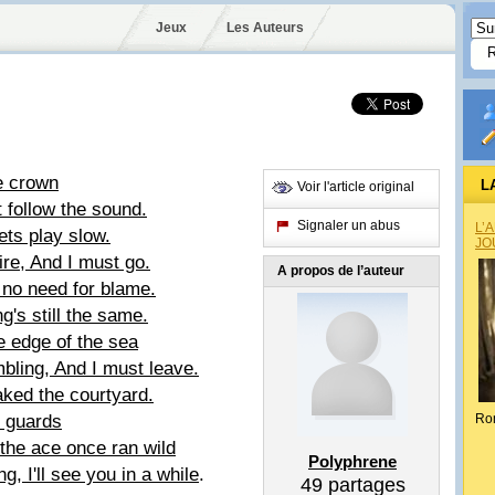
Jeux
Les Auteurs
he crown
L
Voir l'article original
t follow the sound.
Signaler un abus
L’
ets play slow.
JO
ire, And I must go.
A propos de l’auteur
 no need for blame.
g's still the same.
e edge of the sea
mbling, And I must leave.
ked the courtyard.
e guards
Ro
the ace once ran wild
Polyphrene
g, I'll see you in a while
.
49
partages