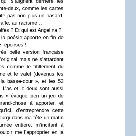
ui s’alignent derrière les
nte-deux, comme les cartes
ute pas non plus un hasard.
 rafle, au racisme…
lfes ? Et qui est Angelina ?
la poésie apporte en fin de
e réponses !
rès belle
version française
l’original mais ne s’attardant
es comme le titillement du
ine et le valet (devenus les
t la basse-cour », et les 52
L’as et le deux sont aussi
us » évoque bien un jeu de
grand-chose à apporter, et
u’ici, d’entreprendre cette
surgi dans ma tête un matin
rnée entière, m’incitant à
ouloir me l’approprier en la