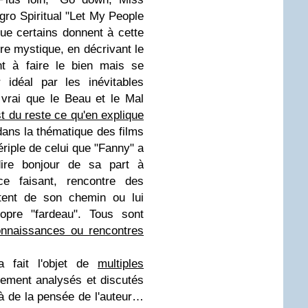
gro Spiritual "Let My People
 que certains donnent à cette
ire mystique, en décrivant le
t à faire le bien mais se
 idéal par les inévitables
t vrai que le Beau et le Mal
t du reste ce qu'en explique
 dans la thématique des films
ériple de celui que "Fanny" a
dire bonjour de sa part à
ce faisant, rencontre des
artent de son chemin ou lui
ropre "fardeau". Tous sont
onnaissances ou rencontres
a fait l'objet de
multiples
gement analysés et discutés
là de la pensée de l'auteur…