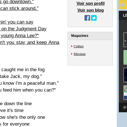
's go downtown."
Voir son profil
 can stick around."
Voir son blog
L
hin' you can say
in' on the Judgment Day
t young Anna Lee?"
Magazines
n't you stay and keep Anna
Culture
Musique
 caught me in the fog
u take Jack, my dog."
ou know I'm a peaceful man."
ou feed him when you can?"
e down the line
ve it's time
ow she's the only one
s for everyone