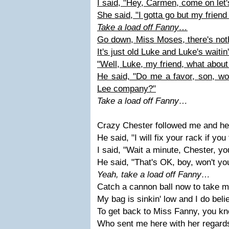
I said, "Hey, Carmen, come on let
She said, "I gotta go but my friend
Take a load off Fanny…
Go down, Miss Moses, there's not
It's just old Luke and Luke's wait
"Well, Luke, my friend, what abou
He said, "Do me a favor, son, wo
Lee company?"
Take a load off Fanny…
Crazy Chester followed me and he
He said, "I will fix your rack if yo
I said, "Wait a minute, Chester, y
He said, "That's OK, boy, won't y
Yeah, take a load off Fanny…
Catch a cannon ball now to take m
My bag is sinkin' low and I do belie
To get back to Miss Fanny, you kn
Who sent me here with her regard