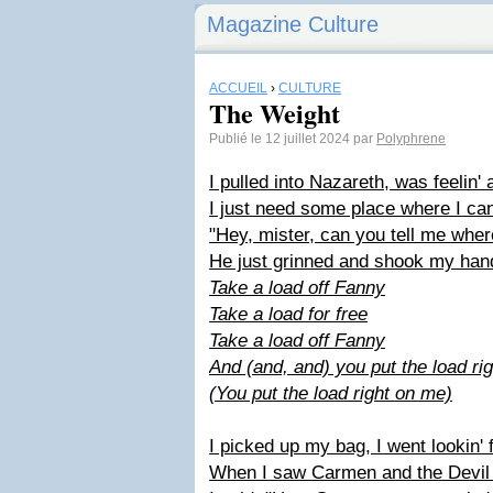
Magazine Culture
ACCUEIL
›
CULTURE
The Weight
Publié le 12 juillet 2024 par
Polyphrene
I pulled into Nazareth, was feelin'
I just need some place where I ca
"Hey, mister, can you tell me wher
He just grinned and shook my hand
Take a load off Fanny
Take a load for free
Take a load off Fanny
And (and, and) you put the load ri
(You put the load right on me)
I picked up my bag, I went lookin' 
When I saw Carmen and the Devil w