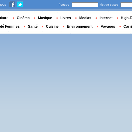
nous
Pseudo
Mot de passe
lture
Cinéma
Musique
Livres
Medias
Internet
High-T
ôté Femmes
Santé
Cuisine
Environnement
Voyages
Carr