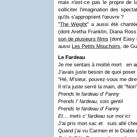
mais n'est-ce pas le propre de la
solliciter l'imagination des spect
qu'ils s'approprient l'œuvre ?
"
The Weight
" a aussi été chanté
(dont Aretha Franklin, Diana Ross
son de plusieurs films
(dont Easy 
aussi
Les Petits Mouchoirs
, de Gu
Le Fardeau
Je me sentais à moitié mort en ar
J'avais juste besoin de quoi poser
"Hé, M'sieur, pouvez-vous me dire 
Il m'a juste serré la main, dit "Non"
Prends le fardeau d' Fanny
Prends l' fardeau, sois gentil
Prends le fardeau d' Fanny
Et… mets c' fardeau sur moi ici
J'ai pris mon sac et suis allé ch
Quand j'ai vu Carmen et le Diable