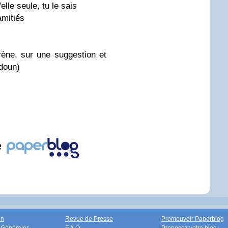
elle seule, tu le sais
amitiés
rène, sur une suggestion et
idoun)
e
on
Revue de Presse
Promouvoir Paperblog