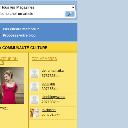
Pas encore membre ?
Proposez votre blog
A COMMUNAUTÉ CULTURE
AUTEUR DU
TOP MEMBRES
UR
delromainzika
3737363 pt
bentlyno
3071554 pt
cineblogywood
2971032 pt
my21
michcine
2737249 pt