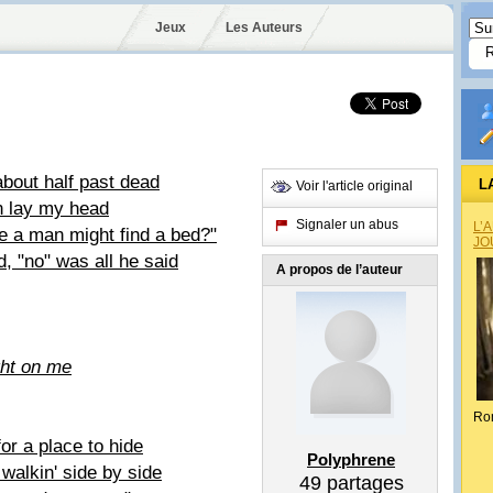
Jeux
Les Auteurs
 about half past dead
L
Voir l'article original
n lay my head
Signaler un abus
L’
e a man might find a bed?"
JO
, "no" was all he said
A propos de l’auteur
ght on me
Ro
for a place to hide
Polyphrene
alkin' side by side
49
partages