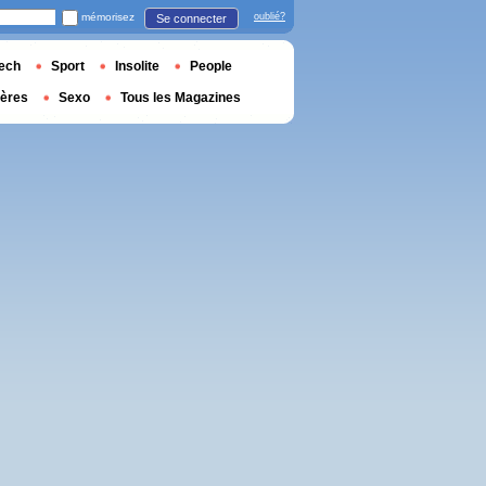
mémorisez
oublié?
Se connecter
ech
Sport
Insolite
People
ières
Sexo
Tous les Magazines