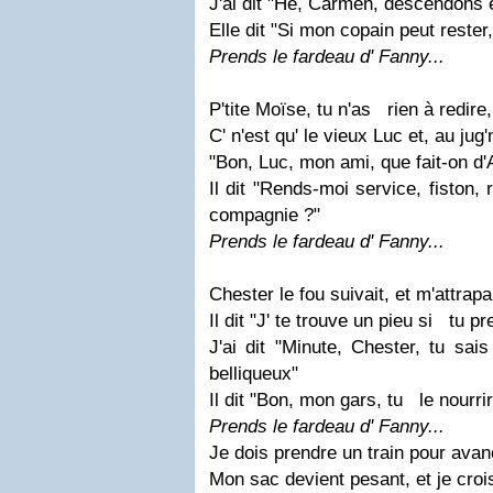
J'ai dit "Hé, Carmen, descendons e
Elle dit "Si mon copain peut rester,
Prends le fardeau d' Fanny...
P'tite Moïse, tu n'as rien à redir
C' n'est qu' le vieux Luc et, au jug
"Bon, Luc, mon ami, que fait-on d
Il dit "Rends-moi service, fiston, 
compagnie ?"
Prends le fardeau d' Fanny...
Chester le fou suivait, et m'attrapa
Il dit "J' te trouve un pieu si tu 
J'ai dit "Minute, Chester, tu sa
belliqueux"
Il dit "Bon, mon gars, tu le nourr
Prends le fardeau d' Fanny...
Je dois prendre un train pour ava
Mon sac devient pesant, et je crois