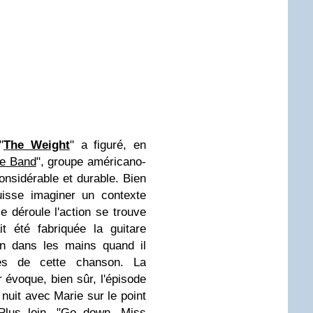
"
The Weight
" a figuré, en
e Band
", groupe américano-
nsidérable et durable. Bien
uisse imaginer un contexte
se déroule l'action se trouve
t été fabriquée la guitare
on dans les mains quand il
es de cette chanson. La
 évoque, bien sûr, l'épisode
nuit avec Marie sur le point
Plus loin, "Go down, Miss