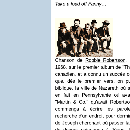
Take a load off Fanny…
Chanson de
Robbie Robertson
, 
1968, sur le premier album de "
Th
canadien, et a connu un succès co
que, dès le premier vers, on p
biblique, la ville de Nazareth où 
en fait en Pennsylvanie où avai
"Martin & Co." qu'avait Roberts
commença à écrire les parol
recherche d'un endroit pour dormir
de Joseph cherchant où passer la 
de donner naissance à Jésus. 