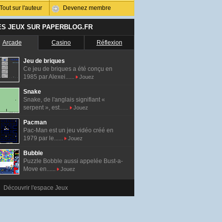
Tout sur l'auteur
Devenez membre
ES JEUX SUR PAPERBLOG.FR
Arcade
Casino
Réflexion
Jeu de briques
Ce jeu de briques a été conçu en
1985 par Alexei......
Jouez
Snake
Snake, de l'anglais signifiant «
serpent », est......
Jouez
Pacman
Pac-Man est un jeu vidéo créé en
1979 par le......
Jouez
Bubble
Puzzle Bobble aussi appelée Bust-a-
Move en......
Jouez
Découvrir l'espace Jeux