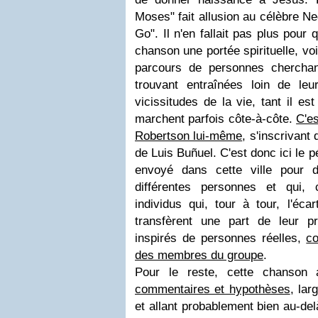
Moses" fait allusion au célèbre Ne
Go". Il n'en fallait pas plus pour
chanson une portée spirituelle, vo
parcours de personnes cherchan
trouvant entraînées loin de leur
vicissitudes de la vie, tant il es
marchent parfois côte-à-côte.
C'es
Robertson lui-même
, s'inscrivant
de Luis Buñuel. C'est donc ici le p
envoyé dans cette ville pour 
différentes personnes et qui, 
individus qui, tour à tour, l'éc
transfèrent une part de leur p
inspirés de personnes réelles,
c
des membres du groupe
.
Pour le reste, cette chanson 
commentaires et hypothèses
, lar
et allant probablement bien au-de