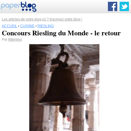
Les articles de votre blog ici ? Inscrivez votre blog !
ACCUEIL
›
CUISINE
›
RIESLING
Concours Riesling du Monde - le retour
Par
Altervino