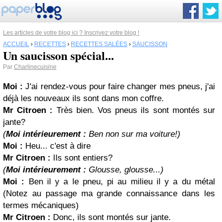
Les articles de votre blog ici ? Inscrivez votre blog !
ACCUEIL
›
RECETTES
›
RECETTES SALÉES
›
SAUCISSON
Un saucisson spécial...
Par
Charlinecuisine
Moi :
J'ai rendez-vous pour faire changer mes pneus, j'ai
déjà les nouveaux ils sont dans mon coffre.
Mr Citroen :
Très bien. Vos pneus ils sont montés sur
jante?
(
Moi intérieurement :
Ben non sur ma voiture!)
Moi :
Heu... c'est à dire
Mr Citroen :
Ils sont entiers?
(
Moi intérieurement :
Glousse, glousse...)
Moi :
Ben il y a le pneu, pi au milieu il y a du métal
(Notez au passage ma grande connaissance dans les
termes mécaniques)
Mr Citroen :
Donc, ils sont montés sur jante.