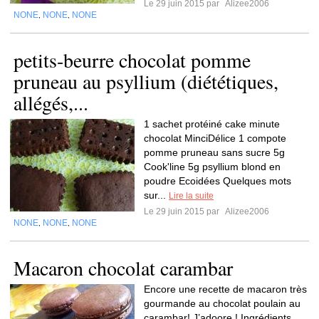
Le 29 juin 2015 par
Alizee2006
NONE
NONE
NONE
,
,
petits-beurre chocolat pomme
pruneau au psyllium (diététiques,
allégés,...
1 sachet protéiné cake minute
chocolat MinciDélice 1 compote
pomme pruneau sans sucre 5g
Cook'line 5g psyllium blond en
poudre Ecoidées Quelques mots
sur...
Lire la suite
Le 29 juin 2015 par
Alizee2006
NONE
NONE
NONE
,
,
Macaron chocolat carambar
Encore une recette de macaron très
gourmande au chocolat poulain au
carambar! J’adoore ! Ingrédients