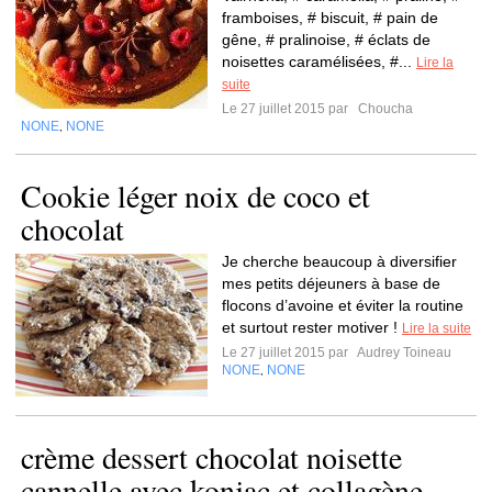
framboises, # biscuit, # pain de
gêne, # pralinoise, # éclats de
noisettes caramélisées, #...
Lire la
suite
Le 27 juillet 2015 par
Choucha
NONE
NONE
,
Cookie léger noix de coco et
chocolat
Je cherche beaucoup à diversifier
mes petits déjeuners à base de
flocons d’avoine et éviter la routine
et surtout rester motiver !
Lire la suite
Le 27 juillet 2015 par
Audrey Toineau
NONE
NONE
,
crème dessert chocolat noisette
cannelle avec konjac et collagène