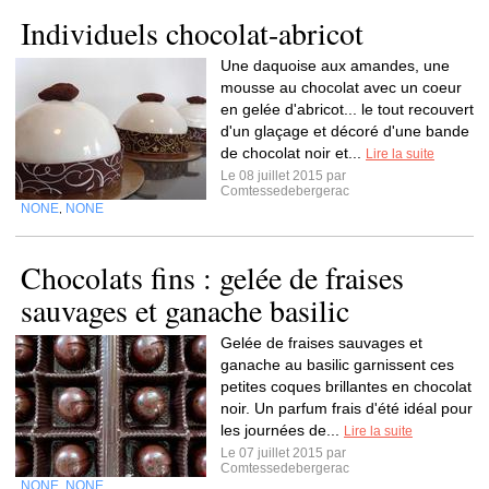
Individuels chocolat-abricot
Une daquoise aux amandes, une
mousse au chocolat avec un coeur
en gelée d'abricot... le tout recouvert
d'un glaçage et décoré d'une bande
de chocolat noir et...
Lire la suite
Le 08 juillet 2015 par
Comtessedebergerac
NONE
NONE
,
Chocolats fins : gelée de fraises
sauvages et ganache basilic
Gelée de fraises sauvages et
ganache au basilic garnissent ces
petites coques brillantes en chocolat
noir. Un parfum frais d'été idéal pour
les journées de...
Lire la suite
Le 07 juillet 2015 par
Comtessedebergerac
NONE
NONE
,