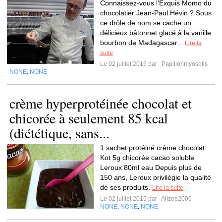
Connaissez-vous l'Exquis Momo du
chocolatier Jean-Paul Hévin ? Sous
ce drôle de nom se cache un
délicieux bâtonnet glacé à la vanille
bourbon de Madagascar...
Lire la
suite
Le 02 juillet 2015 par
Papillonmyosotis
NONE
NONE
,
crème hyperprotéinée chocolat et
chicorée à seulement 85 kcal
(diététique, sans...
1 sachet protéiné crème chocolat
Kot 5g chicorée cacao soluble
Leroux 80ml eau Depuis plus de
150 ans, Leroux privilégie la qualité
de ses produits.
Lire la suite
Le 02 juillet 2015 par
Alizee2006
NONE
NONE
NONE
,
,