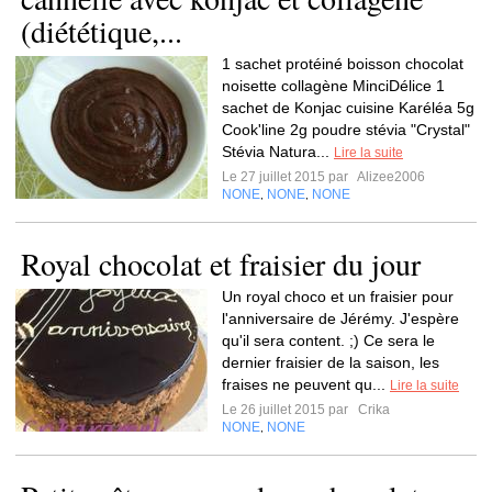
(diététique,...
1 sachet protéiné boisson chocolat
noisette collagène MinciDélice 1
sachet de Konjac cuisine Karéléa 5g
Cook'line 2g poudre stévia "Crystal"
Stévia Natura...
Lire la suite
Le 27 juillet 2015 par
Alizee2006
NONE
NONE
NONE
,
,
Royal chocolat et fraisier du jour
Un royal choco et un fraisier pour
l'anniversaire de Jérémy. J'espère
qu'il sera content. ;) Ce sera le
dernier fraisier de la saison, les
fraises ne peuvent qu...
Lire la suite
Le 26 juillet 2015 par
Crika
NONE
NONE
,