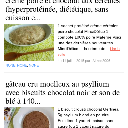
crème poire et chocolat aux céréales
(hyperprotéinée, diététique, sans
cuisson e...
1 sachet protéiné crème céréales
poire chocolat MinciDélice 1
compote 100% poire Materne Voici
une des dernières nouveautés
MinciDélice.... la crème de...
Lire la
suite
Le 11 juillet 2015 par
Alizee2006
NONE
NONE
NONE
,
,
gâteau cru moelleux au psyllium
avec biscuits chocolat noir et son de
blé à 140...
1 biscuit crousti chocolat Gerlinéa
5g psyllium blond en poudre
Ecoidées 1 yaourt maison sans
sucre (ou 1 yaourt nature du