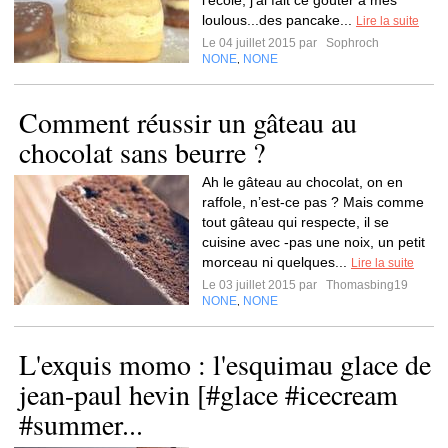
l'école, j'ai fait ce goûter à mes
loulous...des pancake...
Lire la suite
Le 04 juillet 2015 par
Sophroch
NONE
NONE
,
Comment réussir un gâteau au
chocolat sans beurre ?
Ah le gâteau au chocolat, on en
raffole, n’est-ce pas ? Mais comme
tout gâteau qui respecte, il se
cuisine avec -pas une noix, un petit
morceau ni quelques...
Lire la suite
Le 03 juillet 2015 par
Thomasbing19
NONE
NONE
,
L'exquis momo : l'esquimau glace de
jean-paul hevin [#glace #icecream
#summer...