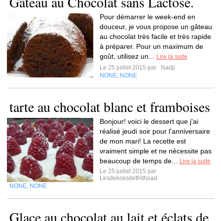
Gâteau au Chocolat sans Lactose.
Pour démarrer le week-end en
douceur, je vous propose un gâteau
au chocolat très facile et très rapide
à préparer. Pour un maximum de
goût, utilisez un...
Lire la suite
Le 25 juillet 2015 par
Nadji
NONE
NONE
,
tarte au chocolat blanc et framboises
Bonjour! voici le dessert que j'ai
réalisé jeudi soir pour l'anniversaire
de mon mari! La recette est
vraiment simple et ne nécessite pas
beaucoup de temps de...
Lire la suite
Le 25 juillet 2015 par
Lesdelicesdethithoad
NONE
NONE
,
Glace au chocolat au lait et éclats de