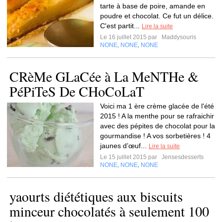
tarte à base de poire, amande en
poudre et chocolat. Ce fut un délice.
C'est partit...
Lire la suite
Le 16 juillet 2015 par
Maddysouris
NONE
NONE
NONE
,
,
CRèMe GLaCée à La MeNTHe &
PéPiTeS De CHoCoLaT
Voici ma 1 ère crème glacée de l'été
2015 ! A la menthe pour se rafraichir
avec des pépites de chocolat pour la
gourmandise ! A vos sorbetières ! 4
jaunes d’œuf...
Lire la suite
Le 15 juillet 2015 par
Jensesdesserts
NONE
NONE
NONE
,
,
yaourts diététiques aux biscuits
minceur chocolatés à seulement 100