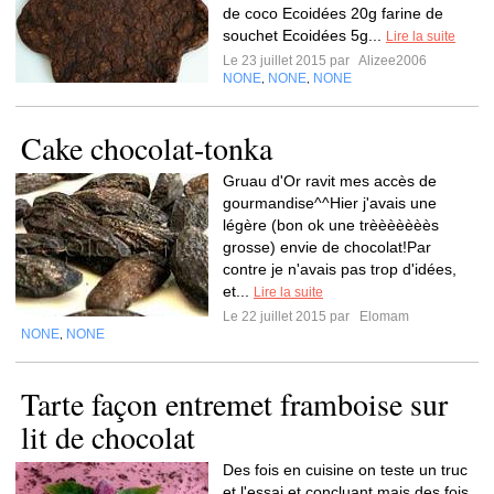
de coco Ecoidées 20g farine de
souchet Ecoidées 5g...
Lire la suite
Le 23 juillet 2015 par
Alizee2006
NONE
NONE
NONE
,
,
Cake chocolat-tonka
Gruau d'Or ravit mes accès de
gourmandise^^Hier j'avais une
légère (bon ok une trèèèèèèès
grosse) envie de chocolat!Par
contre je n'avais pas trop d'idées,
et...
Lire la suite
Le 22 juillet 2015 par
Elomam
NONE
NONE
,
Tarte façon entremet framboise sur
lit de chocolat
Des fois en cuisine on teste un truc
et l'essai et concluant mais des fois