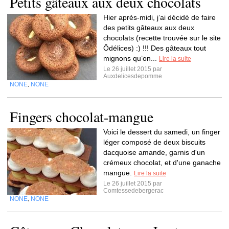
Petits gâteaux aux deux chocolats
Hier après-midi, j’ai décidé de faire
des petits gâteaux aux deux
chocolats (recette trouvée sur le site
Ôdélices) :) !!! Des gâteaux tout
mignons qu’on...
Lire la suite
Le 26 juillet 2015 par
Auxdelicesdepomme
NONE
NONE
,
Fingers chocolat-mangue
Voici le dessert du samedi, un finger
léger composé de deux biscuits
dacquoise amande, garnis d'un
crémeux chocolat, et d'une ganache
mangue.
Lire la suite
Le 26 juillet 2015 par
Comtessedebergerac
NONE
NONE
,