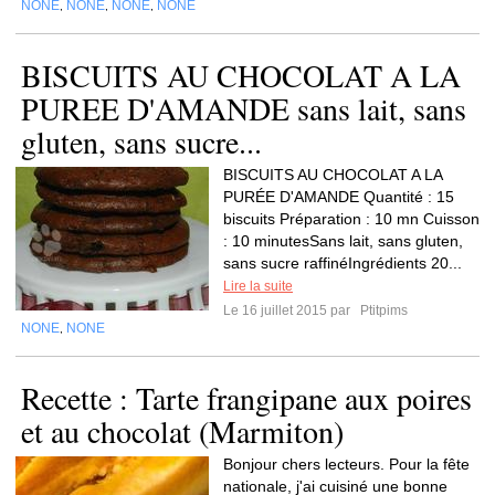
NONE
NONE
NONE
NONE
,
,
,
BISCUITS AU CHOCOLAT A LA
PUREE D'AMANDE sans lait, sans
gluten, sans sucre...
BISCUITS AU CHOCOLAT A LA
PURÉE D'AMANDE Quantité : 15
biscuits Préparation : 10 mn Cuisson
: 10 minutesSans lait, sans gluten,
sans sucre raffinéIngrédients 20...
Lire la suite
Le 16 juillet 2015 par
Ptitpims
NONE
NONE
,
Recette : Tarte frangipane aux poires
et au chocolat (Marmiton)
Bonjour chers lecteurs. Pour la fête
nationale, j'ai cuisiné une bonne