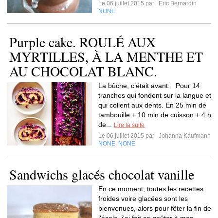
Le 06 juillet 2015 par
Eric Bernardin
NONE
Purple cake. ROULÉ AUX
MYRTILLES, À LA MENTHE ET
AU CHOCOLAT BLANC.
La bûche, c’était avant. Pour 14
tranches qui fondent sur la langue et
qui collent aux dents. En 25 min de
tambouille + 10 min de cuisson + 4 h
de...
Lire la suite
Le 06 juillet 2015 par
Johanna Kaufmann
NONE
NONE
,
Sandwichs glacés chocolat vanille
En ce moment, toutes les recettes
froides voire glacées sont les
bienvenues, alors pour fêter la fin de