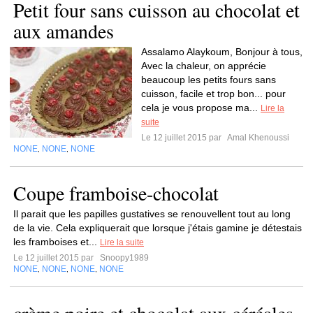
Petit four sans cuisson au chocolat et
aux amandes
Assalamo Alaykoum, Bonjour à tous,
Avec la chaleur, on apprécie
beaucoup les petits fours sans
cuisson, facile et trop bon... pour
cela je vous propose ma...
Lire la
suite
Le 12 juillet 2015 par
Amal Khenoussi
NONE
NONE
NONE
,
,
Coupe framboise-chocolat
Il parait que les papilles gustatives se renouvellent tout au long
de la vie. Cela expliquerait que lorsque j'étais gamine je détestais
les framboises et...
Lire la suite
Le 12 juillet 2015 par
Snoopy1989
NONE
NONE
NONE
NONE
,
,
,