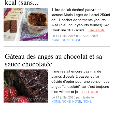
kcal (sans...
1 litre de lait écrémé pauvre en
lactose Matin Léger de Lactel 250ml
eau 1 sachet de ferments yaourts
Alsa (bleu pour yaourts fermes) 24g
Cook'line 10 Biscuits...
Lire la suite
Le 14 juillet 2015 par
Alizee2006
NONE
NONE
NONE
,
,
Gâteau des anges au chocolat et sa
sauce chocolatée
Il me restait encore pas mal de
blancs d'oeufs à passer et j'ai
décidé d'opter pour une version des
anges "chocolaté" car c'est toujours
bien winner et je...
Lire la suite
Le 14 juillet 2015 par
Izabelle
NONE
NONE
NONE
NONE
,
,
,