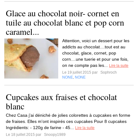
Glace au chocolat noir- cornet en
tuile au chocolat blanc et pop corn
caramel...
Attention, voici un dessert pour les
addicts au chocolat....tout est au
chocolat, glace, cornet, pop
corn....une tuerie et pour une fois,
on ne compte pas les...
Lire la suite
Le 19 juillet 2015 par
Sophroch
NONE
NONE
,
Cupcakes aux fraises et chocolat
blanc
Chez Casa j'ai déniché de jolies colorettes à cupcakes en forme
de fraises. Elles m'ont inspirés ces cupcakes Pour 8 cupcakes
Ingrédients: - 120g de farine - 45...
Lire la suite
Le 18 juillet 2015 par
Snoopy1989