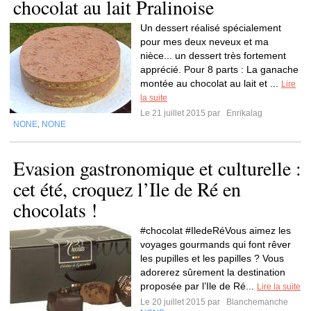
chocolat au lait Pralinoise
Un dessert réalisé spécialement
pour mes deux neveux et ma
nièce... un dessert très fortement
apprécié. Pour 8 parts : La ganache
montée au chocolat au lait et ...
Lire
la suite
Le 21 juillet 2015 par
Enrikalag
NONE
NONE
,
Evasion gastronomique et culturelle :
cet été, croquez l’Ile de Ré en
chocolats !
#chocolat #IledeRéVous aimez les
voyages gourmands qui font rêver
les pupilles et les papilles ? Vous
adorerez sûrement la destination
proposée par l’Ile de Ré...
Lire la suite
Le 20 juillet 2015 par
Blanchemanche