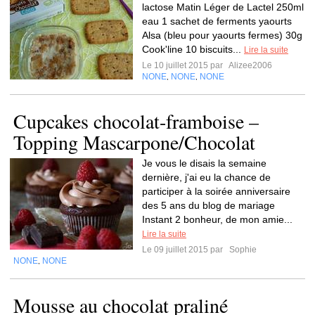
lactose Matin Léger de Lactel 250ml
eau 1 sachet de ferments yaourts
Alsa (bleu pour yaourts fermes) 30g
Cook'line 10 biscuits...
Lire la suite
Le 10 juillet 2015 par
Alizee2006
NONE
NONE
NONE
,
,
Cupcakes chocolat-framboise –
Topping Mascarpone/Chocolat
Je vous le disais la semaine
dernière, j'ai eu la chance de
participer à la soirée anniversaire
des 5 ans du blog de mariage
Instant 2 bonheur, de mon amie...
Lire la suite
Le 09 juillet 2015 par
Sophie
NONE
NONE
,
Mousse au chocolat praliné