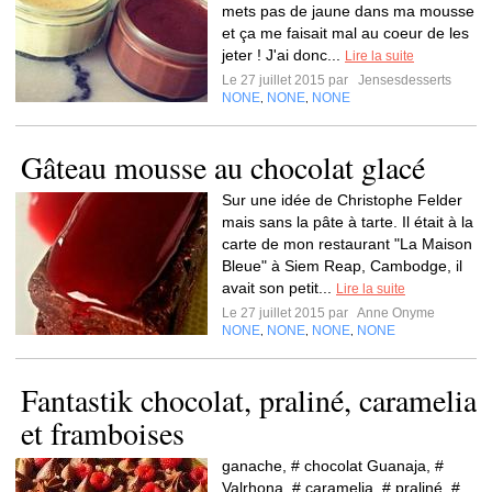
mets pas de jaune dans ma mousse
et ça me faisait mal au coeur de les
jeter ! J'ai donc...
Lire la suite
Le 27 juillet 2015 par
Jensesdesserts
NONE
NONE
NONE
,
,
Gâteau mousse au chocolat glacé
Sur une idée de Christophe Felder
mais sans la pâte à tarte. Il était à la
carte de mon restaurant "La Maison
Bleue" à Siem Reap, Cambodge, il
avait son petit...
Lire la suite
Le 27 juillet 2015 par
Anne Onyme
NONE
NONE
NONE
NONE
,
,
,
Fantastik chocolat, praliné, caramelia
et framboises
ganache, # chocolat Guanaja, #
Valrhona, # caramelia, # praliné, #