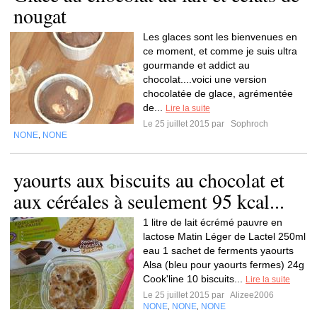
nougat
Les glaces sont les bienvenues en
ce moment, et comme je suis ultra
gourmande et addict au
chocolat....voici une version
chocolatée de glace, agrémentée
de...
Lire la suite
Le 25 juillet 2015 par
Sophroch
NONE
NONE
,
yaourts aux biscuits au chocolat et
aux céréales à seulement 95 kcal...
1 litre de lait écrémé pauvre en
lactose Matin Léger de Lactel 250ml
eau 1 sachet de ferments yaourts
Alsa (bleu pour yaourts fermes) 24g
Cook'line 10 biscuits...
Lire la suite
Le 25 juillet 2015 par
Alizee2006
NONE
NONE
NONE
,
,