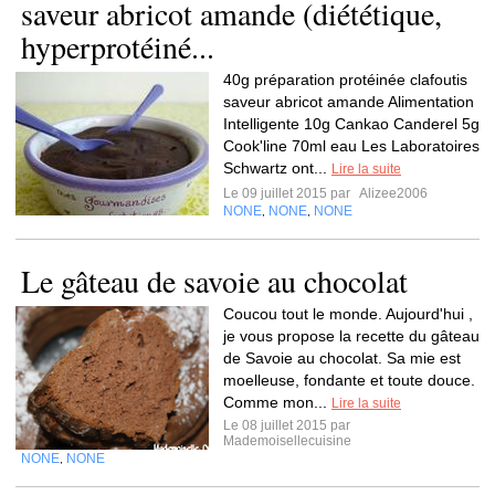
saveur abricot amande (diététique,
hyperprotéiné...
40g préparation protéinée clafoutis
saveur abricot amande Alimentation
Intelligente 10g Cankao Canderel 5g
Cook'line 70ml eau Les Laboratoires
Schwartz ont...
Lire la suite
Le 09 juillet 2015 par
Alizee2006
NONE
NONE
NONE
,
,
Le gâteau de savoie au chocolat
Coucou tout le monde. Aujourd'hui ,
je vous propose la recette du gâteau
de Savoie au chocolat. Sa mie est
moelleuse, fondante et toute douce.
Comme mon...
Lire la suite
Le 08 juillet 2015 par
Mademoisellecuisine
NONE
NONE
,