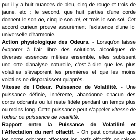
pur il y a huit nuances de bleu, cinq de rouge et trois de
jaune, etc ; le second, que huit parties d'une corde
donnent le son
do
, cinq le son
mi
, et trois le son
sol
. Cet
accord curieux prouve assurément l'existence d'une loi
universelle d'harmonie.
Action physiologique des Odeurs.
- Lorsqu'on laisse
évaporer à l'air libre des solutions alcooliques de
diverses essences mêlées ensemble, elles subissent
une orte d'analyse naturelle, c'est-à-dire que les plus
volatiles s'évaporent les premières et que les moins
volatiles ne disparaissent qu'après.
Vitesse de l'Odeur. Puissance de Volatilité.
- Une
puissance définie, inhérente, abandonne chacun des
corps odorants ou lui reste fidèle pendant un temps plus
ou moins long. Cette puissance peut s'appeler
vitesse de
l'odeur
ou
puissance de volatilité
.
Rapport entre la Puissance de Volatilité et
l'Affectation du nerf olfactif.
- On peut constater que
les corps odorants affectent les nerfs olfactifs en raison