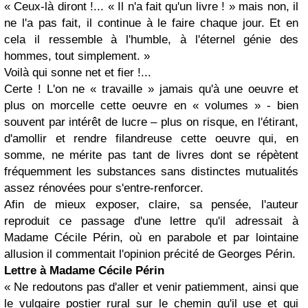
« Ceux-là diront !... « Il n'a fait qu'un livre ! » mais non, il
ne l'a pas fait, il continue à le faire chaque jour. Et en
cela il ressemble à l'humble, à l'éternel génie des
hommes, tout simplement. »
Voilà qui sonne net et fier !...
Certe ! L'on ne « travaille » jamais qu'à une oeuvre et
plus on morcelle cette oeuvre en « volumes » - bien
souvent par intérêt de lucre – plus on risque, en l'étirant,
d'amollir et rendre filandreuse cette oeuvre qui, en
somme, ne mérite pas tant de livres dont se répètent
fréquemment les substances sans distinctes mutualités
assez rénovées pour s'entre-renforcer.
Afin de mieux exposer, claire, sa pensée, l'auteur
reproduit ce passage d'une lettre qu'il adressait à
Madame Cécile Périn, où en parabole et par lointaine
allusion il commentait l'opinion précité de Georges Périn.
Lettre à Madame Cécile Périn
« Ne redoutons pas d'aller et venir patiemment, ainsi que
le vulgaire postier rural sur le chemin qu'il use et qui