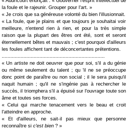
« Audricourt énonçait : « Gouverner l'esprit intellectuel de
la foule et le rajeunir. Grouper pour l'art. »
« Je crois que sa généreuse volonté du bien l'illusionnait.
« La foule, que je plains et que toujours je souhaitai voir
meilleure, n'entend rien à rien, et pour la très simple
raison que la plupart des êtres ont été, sont et seront
éternellement bêtes et mauvais ; c'est pourquoi d'ailleurs
les foules affichent tant de déconcertantes prétentions.
.......................................................................
« Un artiste ne doit oeuvrer que pour soi, s'il a du génie
ou même seulement du talent ; qu 'il ne se préoccupe
donc point de paraître ou non social ; il le sera puisqu'il
naquit humain ; qu'il ne s'ingénie pas à rechercher le
succès, il triomphera s'il a épuisé sur l'ouvrage toute son
âme et toutes ses forces.
« Celui qui marche tenacement vers le beau et croit
l'atteindre en approche.
« Et d'ailleurs, ne sait-il pas mieux que personne
reconnaître si
c'est bien
? »