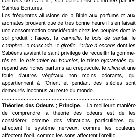
contrées de l'Orient ; son opinion est confirmée par les
Saintes Ecritures.
Les fréquentes allusions de la Bible aux parfums et aux
aromates prouvent que de très bonne heure il s'en faisait
une consommation considérable chez les peuples dont le
sol produit : l'
aloès
, la
cannelle
, le
bois de santal
, le
camphre
, la
muscade
, le
girofle
, l'
arbre à encens
dont les
Sabéens avaient le saint privilège de recueillir la gomme-
résine, le
balsamier
ou
baumier
, le triste
nyctanthès
qui
répand ses riches parfums au crépuscule, le
nilica
et une
foule d'autres végétaux non moins odorants, qui
appartiennent à l'Orient et pendant des siècles sont
demeurés inconnus au reste du monde.
.........................................................................
Théories des Odeurs ; Principe.
- La meilleure manière
de comprendre la théorie des odeurs est de les
considérer comme des vibrations particulières qui
affectent le système nerveux, comme les couleurs
affectent l'oeil, comme les sons affectent l'oreille.