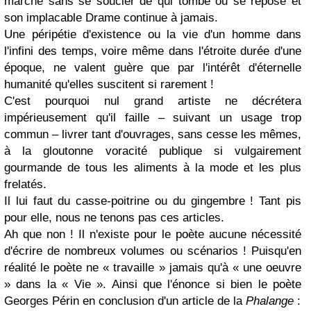
marche sans se soucier de qui tombe ou se repose et
son implacable Drame continue à jamais.
Une péripétie d'existence ou la vie d'un homme dans
l'infini des temps, voire même dans l'étroite durée d'une
époque, ne valent guère que par l'intérêt d'éternelle
humanité qu'elles suscitent si rarement !
C'est pourquoi nul grand artiste ne décrétera
impérieusement qu'il faille – suivant un usage trop
commun – livrer tant d'ouvrages, sans cesse les mêmes,
à la gloutonne voracité publique si vulgairement
gourmande de tous les aliments à la mode et les plus
frelatés.
Il lui faut du casse-poitrine ou du gingembre ! Tant pis
pour elle, nous ne tenons pas ces articles.
Ah que non ! Il n'existe pour le poète aucune nécessité
d'écrire de nombreux volumes ou scénarios ! Puisqu'en
réalité le poète ne « travaille » jamais qu'à « une oeuvre
» dans la « Vie ». Ainsi que l'énonce si bien le poète
Georges Périn en conclusion d'un article de la
Phalange
: