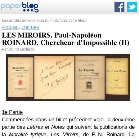
Les articles de votre blog ici ? Inscrivez votre blog !
ACCUEIL
›
CULTURE
LES MIROIRS. Paul-Napoléon
ROINARD, Chercheur d'Impossible (II)
Par
Bruno Leclercq
1e Partie
Commencées dans un billet précédent voici la deuxième
partie des
Lettres et Notes
qui suivent la publications de
la
Moralité lyrique
,
Les Miroirs
, de P.-N. Roinard. La