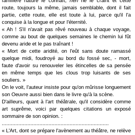
familière nature le connaît,
rien
ne le craint et cette
route, toujours la même, jamais semblable, dont il fait
partie, cette route, elle est toute à lui, parce qu'il l'a
conquise à la longue et pour l'éternité.
« Ah ! S'il n'avait pas rêvé nouveau à chaque voyage,
comme au bout de quelques semaines le chemin lui fût
devenu aride et le pas traînant !
« Mort de cette aridité, on l'eût sans doute ramassé
quelque midi, foudroyé au bord du fossé sec, - mort,
faute d'avoir su renouveler les étincelles de sa pensée
en même temps que les clous trop luisants de ses
souliers. »
On le voit, l'auteur insiste pour qu'on mûrisse longuement
son Oeuvre aussi bien dans le livre qu'à la scène.
D'ailleurs, quant à l'art théâtrale, qu'il considère comme
art suprême, voici par quelques citations un exposé
sommaire de son opinion. :
.......................................................................
« L'Art, dont se prépare l'avènement au théâtre, ne relève