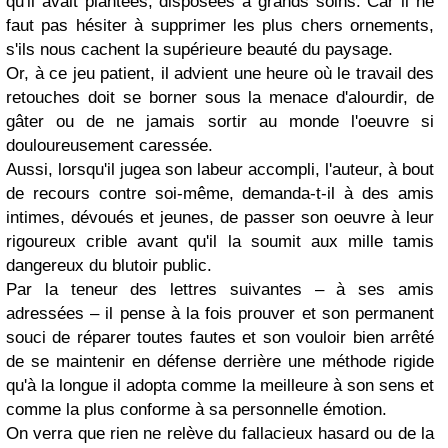
qu'il avait plantées, disposées à grands soins. Car il ne
faut pas hésiter à supprimer les plus chers ornements,
s'ils nous cachent la supérieure beauté du paysage.
Or, à ce jeu patient, il advient une heure où le travail des
retouches doit se borner sous la menace d'alourdir, de
gâter ou de ne jamais sortir au monde l'oeuvre si
douloureusement caressée.
Aussi, lorsqu'il jugea son labeur accompli, l'auteur, à bout
de recours contre soi-même, demanda-t-il à des amis
intimes, dévoués et jeunes, de passer son oeuvre à leur
rigoureux crible avant qu'il la soumit aux mille tamis
dangereux du blutoir public.
Par la teneur des lettres suivantes – à ses amis
adressées – il pense à la fois prouver et son permanent
souci de réparer toutes fautes et son vouloir bien arrêté
de se maintenir en défense derrière une méthode rigide
qu'à la longue il adopta comme la meilleure à son sens et
comme la plus conforme à sa personnelle émotion.
On verra que rien ne relève du fallacieux hasard ou de la