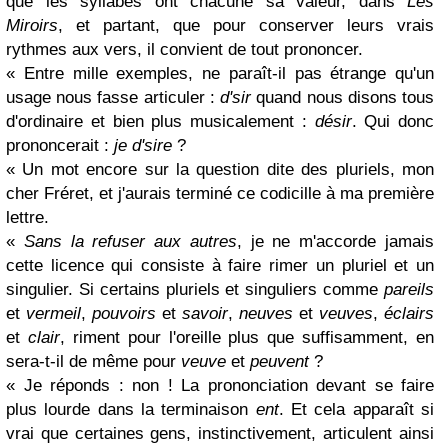
que les syllabes ont chacune sa valeur, dans
Les
Miroirs
, et partant, que pour conserver leurs vrais
rythmes aux vers, il convient de tout prononcer.
« Entre mille exemples, ne paraît-il pas étrange qu'un
usage nous fasse articuler :
d'sir
quand nous disons tous
d'ordinaire et bien plus musicalement :
désir
. Qui donc
prononcerait :
je d'sire
?
« Un mot encore sur la question dite des pluriels, mon
cher Fréret, et j'aurais terminé ce codicille à ma première
lettre.
«
Sans la refuser aux autres
, je ne m'accorde jamais
cette licence qui consiste à faire rimer un pluriel et un
singulier. Si certains pluriels et singuliers comme
pareils
et
vermeil
,
pouvoirs
et
savoir
,
neuves
et
veuves
,
éclairs
et
clair
, riment pour l'oreille plus que suffisamment, en
sera-t-il de même pour
veuve
et
peuvent
?
« Je réponds : non ! La prononciation devant se faire
plus lourde dans la terminaison
ent
. Et cela apparaît si
vrai que certaines gens, instinctivement, articulent ainsi