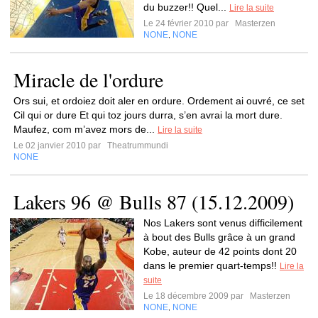
du buzzer!! Quel...
Lire la suite
Le 24 février 2010 par
Masterzen
NONE
NONE
,
Miracle de l'ordure
Ors sui, et ordoiez doit aler en ordure. Ordement ai ouvré, ce set
Cil qui or dure Et qui toz jours durra, s’en avrai la mort dure.
Maufez, com m’avez mors de...
Lire la suite
Le 02 janvier 2010 par
Theatrummundi
NONE
Lakers 96 @ Bulls 87 (15.12.2009)
Nos Lakers sont venus difficilement
à bout des Bulls grâce à un grand
Kobe, auteur de 42 points dont 20
dans le premier quart-temps!!
Lire la
suite
Le 18 décembre 2009 par
Masterzen
NONE
NONE
,