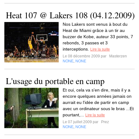
Heat 107 @ Lakers 108 (04.12.2009)
Nos Lakers sont venus à bout du
Heat de Miami grâce à un tir au
buzzer de Kobe, auteur 33 points, 7
rebonds, 3 passes et 3
interceptions.
Lire la suite
Le 08 décembre 2009 par
Masterzen
NONE
NONE
,
L'usage du portable en camp
Et oui, cela va s'en dire, mais il y a
encore quelques années jamais on
aurrait eu l'idée de partir en camp
avec un ordinateur sous le bras ...Et
pourtant,...
Lire la suite
Le 07 juillet 2009 par
Prez
NONE
NONE
,