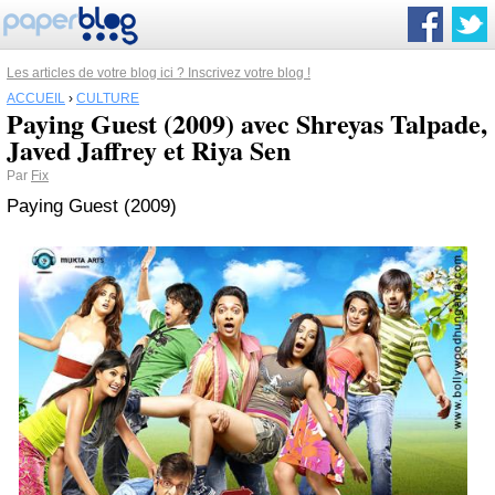
Les articles de votre blog ici ? Inscrivez votre blog !
ACCUEIL
›
CULTURE
Paying Guest (2009) avec Shreyas Talpade,
Javed Jaffrey et Riya Sen
Par
Fix
Paying Guest (2009)