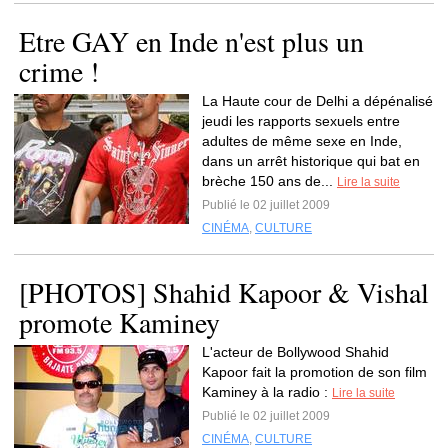
Etre GAY en Inde n'est plus un
crime !
La Haute cour de Delhi a dépénalisé
jeudi les rapports sexuels entre
adultes de même sexe en Inde,
dans un arrêt historique qui bat en
brèche 150 ans de...
Lire la suite
Publié le 02 juillet 2009
CINÉMA
,
CULTURE
[PHOTOS] Shahid Kapoor & Vishal
promote Kaminey
L'acteur de Bollywood Shahid
Kapoor fait la promotion de son film
Kaminey à la radio :
Lire la suite
Publié le 02 juillet 2009
CINÉMA
,
CULTURE