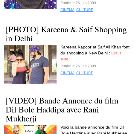
Publié le 26 juin 2009
CINÉMA
,
CULTURE
[PHOTO] Kareena & Saif Shopping
in Delhi
Kareena Kapoor et Saif Ali Khan font
du shooping à New Delhi :
Lire la
suite
Publié le 26 juin 2009
CINÉMA
,
CULTURE
[VIDEO] Bande Annonce du film
Dil Bole Haddipa avec Rani
Mukherji
Voici la bande annonce du film Dil
Bole Haddipa avec Rani Mukherjee