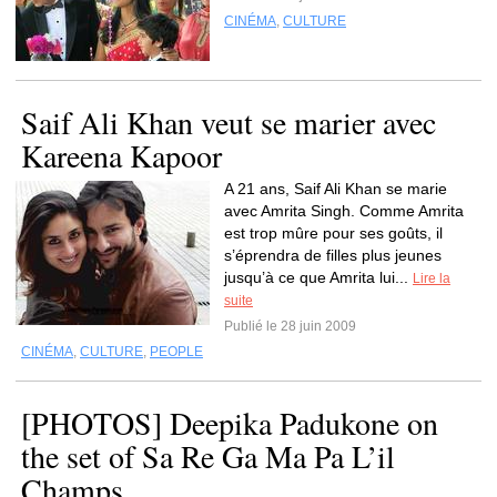
CINÉMA
,
CULTURE
Saif Ali Khan veut se marier avec
Kareena Kapoor
A 21 ans, Saif Ali Khan se marie
avec Amrita Singh. Comme Amrita
est trop mûre pour ses goûts, il
s’éprendra de filles plus jeunes
jusqu’à ce que Amrita lui...
Lire la
suite
Publié le 28 juin 2009
CINÉMA
,
CULTURE
,
PEOPLE
[PHOTOS] Deepika Padukone on
the set of Sa Re Ga Ma Pa L’il
Champs