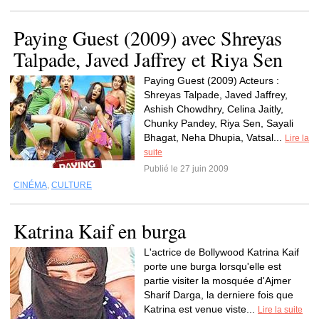
Paying Guest (2009) avec Shreyas
Talpade, Javed Jaffrey et Riya Sen
Paying Guest (2009) Acteurs :
Shreyas Talpade, Javed Jaffrey,
Ashish Chowdhry, Celina Jaitly,
Chunky Pandey, Riya Sen, Sayali
Bhagat, Neha Dhupia, Vatsal...
Lire la
suite
Publié le 27 juin 2009
CINÉMA
,
CULTURE
Katrina Kaif en burga
L'actrice de Bollywood Katrina Kaif
porte une burga lorsqu'elle est
partie visiter la mosquée d'Ajmer
Sharif Darga, la derniere fois que
Katrina est venue viste...
Lire la suite